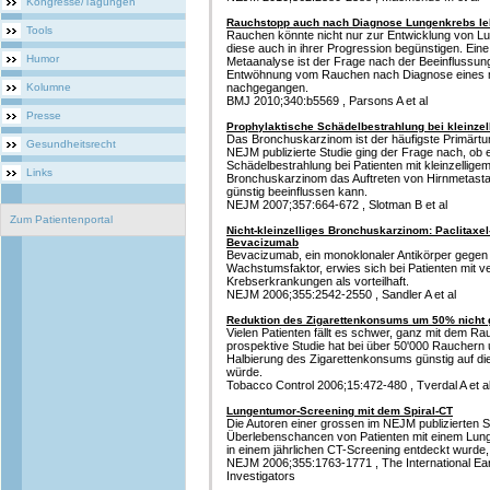
Kongresse/Tagungen
Rauchstopp auch nach Diagnose Lungenkrebs le
Tools
Rauchen könnte nicht nur zur Entwicklung von L
diese auch in ihrer Progression begünstigen. Ei
Humor
Metaanalyse ist der Frage nach der Beeinflussun
Entwöhnung vom Rauchen nach Diagnose eines 
Kolumne
nachgegangen.
BMJ 2010;340:b5569 , Parsons A et al
Presse
Prophylaktische Schädelbestrahlung bei kleinz
Das Bronchuskarzinom ist der häufigste Primärt
Gesundheitsrecht
NEJM publizierte Studie ging der Frage nach, ob 
Schädelbestrahlung bei Patienten mit kleinzellige
Links
Bronchuskarzinom das Auftreten von Hirnmetasta
günstig beeinflussen kann.
NEJM 2007;357:664-672 , Slotman B et al
Zum Patientenportal
Nicht-kleinzelliges Bronchuskarzinom: Paclitaxel-
Bevacizumab
Bevacizumab, ein monoklonaler Antikörper gegen 
Wachstumsfaktor, erwies sich bei Patienten mit 
Krebserkrankungen als vorteilhaft.
NEJM 2006;355:2542-2550 , Sandler A et al
Reduktion des Zigarettenkonsums um 50% nicht
Vielen Patienten fällt es schwer, ganz mit dem R
prospektive Studie hat bei über 50'000 Rauchern u
Halbierung des Zigarettenkonsums günstig auf di
würde.
Tobacco Control 2006;15:472-480 , Tverdal A et a
Lungentumor-Screening mit dem Spiral-CT
Die Autoren einer grossen im NEJM publizierten S
Überlebenschancen von Patienten mit einem Lung
in einem jährlichen CT-Screening entdeckt wurde,
NEJM 2006;355:1763-1771 , The International Ea
Investigators