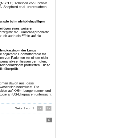
 (NSCLC) scheinen von Erlotinib
 A. Shepherd et al. untersuchten
rapie beim nichtkleinzelligen
eifügen eines weiteren
erregime die Tumoransprechrate
, ob auch ein Effekt auf die
Adenokarzinom der Lunge
eine adjuvante Chemotherapie mit
en von Patienten mit einem nicht
ppenanalysen liessen vermuten,
Adenokarzinom profitierten. Diese
ie überprüft.
t man davon aus, dass
sentlich beeinflusst. Die
ition auf KHK-, Lungentumor- und
tudie an US-Ehepaaren untersucht.
Seite 1 von 1