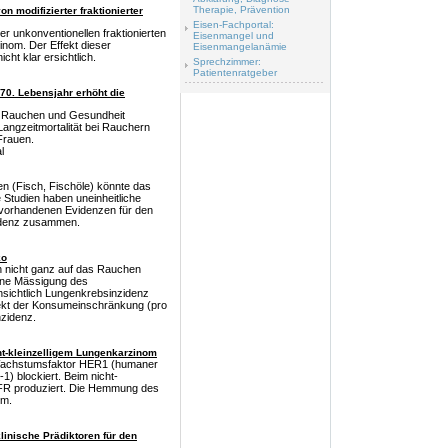
Therapie, Prävention
on modifizierter fraktionierter
Eisen-Fachportal:
r unkonventionellen fraktionierten
Eisenmangel und
inom. Der Effekt dieser
Eisenmangelanämie
cht klar ersichtlich.
Sprechzimmer:
Patientenratgeber
70. Lebensjahr erhöht die
er Rauchen und Gesundheit
Langzeitmortalität bei Rauchern
Frauen.
l
 (Fisch, Fischöle) könnte das
 Studien haben uneinheitliche
 vorhandenen Evidenzen für den
zidenz zusammen.
ko
en nicht ganz auf das Rauchen
eine Mässigung des
sichtlich Lungenkrebsinzidenz
fekt der Konsumeinschränkung (pro
nzidenz.
ht-kleinzelligem Lungenkarzinom
n Wachstumsfaktor HER1 (humaner
) blockiert. Beim nicht-
FR produziert. Die Hemmung des
um.
linische Prädiktoren für den