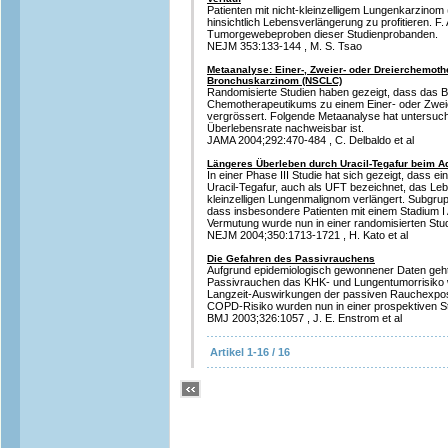
Patienten mit nicht-kleinzelligem Lungenkarzinom
hinsichtlich Lebensverlängerung zu profitieren. F.
Tumorgewebeproben dieser Studienprobanden.
NEJM 353:133-144 , M. S. Tsao
Metaanalyse: Einer-, Zweier- oder Dreierchemothe
Bronchuskarzinom (NSCLC)
Randomisierte Studien haben gezeigt, dass das B
Chemotherapeutikums zu einem Einer- oder Zwei
vergrössert. Folgende Metaanalyse hat untersucht
Überlebensrate nachweisbar ist.
JAMA 2004;292:470-484 , C. Delbaldo et al
Längeres Überleben durch Uracil-Tegafur beim 
In einer Phase III Studie hat sich gezeigt, dass 
Uracil-Tegafur, auch als UFT bezeichnet, das Leb
kleinzelligen Lungenmalignom verlängert. Subgru
dass insbesondere Patienten mit einem Stadium I 
Vermutung wurde nun in einer randomisierten Stud
NEJM 2004;350:1713-1721 , H. Kato et al
Die Gefahren des Passivrauchens
Aufgrund epidemiologisch gewonnener Daten geh
Passivrauchen das KHK- und Lungentumorrisiko we
Langzeit-Auswirkungen der passiven Rauchexpos
COPD-Risiko wurden nun in einer prospektiven S
BMJ 2003;326:1057 , J. E. Enstrom et al
Artikel 1-16 / 16