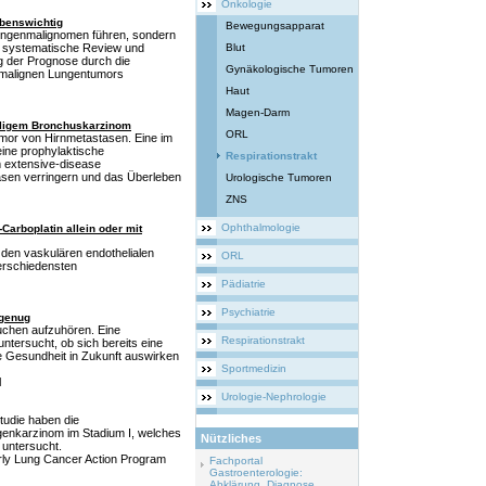
Onkologie
benswichtig
Bewegungsapparat
ungenmalignomen führen, sondern
ne systematische Review und
Blut
g der Prognose durch die
Gynäkologische Tumoren
malignen Lungentumors
Haut
Magen-Darm
elligem Bronchuskarzinom
ORL
umor von Hirnmetastasen. Eine im
eine prophylaktische
Respirationstrakt
m extensive-disease
sen verringern und das Überleben
Urologische Tumoren
ZNS
Ophthalmologie
Carboplatin allein oder mit
den vaskulären endothelialen
ORL
verschiedensten
Pädiatrie
Psychiatrie
 genug
auchen aufzuhören. Eine
Respirationstrakt
ntersucht, ob sich bereits eine
e Gesundheit in Zukunft auswirken
Sportmedizin
l
Urologie-Nephrologie
tudie haben die
enkarzinom im Stadium I, welches
Nützliches
 untersucht.
rly Lung Cancer Action Program
Fachportal
Gastroenterologie:
Abklärung, Diagnose