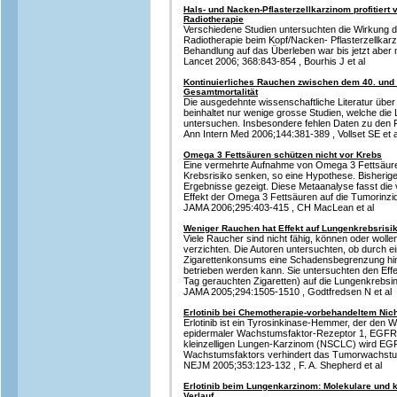
Hals- und Nacken-Pflasterzellkarzinom profitiert v
Radiotherapie
Verschiedene Studien untersuchten die Wirkung de
Radiotherapie beim Kopf/Nacken- Pflasterzellkarz
Behandlung auf das Überleben war bis jetzt aber ni
Lancet 2006; 368:843-854 , Bourhis J et al
Kontinuierliches Rauchen zwischen dem 40. und 
Gesamtmortalität
Die ausgedehnte wissenschaftliche Literatur üb
beinhaltet nur wenige grosse Studien, welche die 
untersuchen. Insbesondere fehlen Daten zu den 
Ann Intern Med 2006;144:381-389 , Vollset SE et a
Omega 3 Fettsäuren schützen nicht vor Krebs
Eine vermehrte Aufnahme von Omega 3 Fettsäuren
Krebsrisiko senken, so eine Hypothese. Bisherige
Ergebnisse gezeigt. Diese Metaanalyse fasst die
Effekt der Omega 3 Fettsäuren auf die Tumorin
JAMA 2006;295:403-415 , CH MacLean et al
Weniger Rauchen hat Effekt auf Lungenkrebsrisi
Viele Raucher sind nicht fähig, können oder woll
verzichten. Die Autoren untersuchten, ob durch 
Zigarettenkonsums eine Schadensbegrenzung hin
betrieben werden kann. Sie untersuchten den Ef
Tag gerauchten Zigaretten) auf die Lungenkrebsi
JAMA 2005;294:1505-1510 , Godtfredsen N et al
Erlotinib bei Chemotherapie-vorbehandeltem Nic
Erlotinib ist ein Tyrosinkinase-Hemmer, der de
epidermaler Wachstumsfaktor-Rezeptor 1, EGFR-1
kleinzelligen Lungen-Karzinom (NSCLC) wird EG
Wachstumsfaktors verhindert das Tumorwachst
NEJM 2005;353:123-132 , F. A. Shepherd et al
Erlotinib beim Lungenkarzinom: Molekulare und k
Verlauf