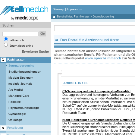
Sitemap
|
Impressum
Sie sind hier:
Fachliteratur
»
Journalscreening
Suchen
Das Portal für Ärztinnen und Ärzte
tellmed.ch
Journalscreening
Tellmed richtet sich ausschliesslich an Mitglieder
Erweiterte Suche
pharmazeutischer Berufe. Für Patienten und die Öff
Gesundheitsportal
www.sprechzimmer.ch
zur Ver
Fachliteratur
Journalscreening
Studienbesprechungen
Medizin Spektrum
Artikel 1-16 / 16
medinfo Journals
Ars Medici
CT-Screening reduziert Lungenkrebs-Mortalität
Das aggressive und heterogene Verhalten von B
Managed Care
einer Früherkennung, um die Mortalität zu senken.
Pädiatrie
NEJM publizierten Studie haben untersucht, wie s
Spiral-CT auf die Lungenkrebs-Mortalität auswirkt
Psychiatrie/Neurologie
N Engl J Med 2011, online Publikation 29. Juni , T
Research Team
Gynäkologie
Onkologie
Nicht-kleinzelliges Bronchuskarzinom: Gefitinib
Die Chemotherapie gilt als Standardbehandlung be
nicht-kleinzelligem Bronchuskarzinom. Eine japa
Fortbildung
Tyrosinkinasehemmer Gefitinib mit der Standardc
NEJM 2010;362:2380-2388 , Maemondo M et al