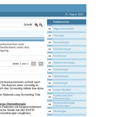
07. August 2026
Fachbereiche
Schrift:
Allgemeinmedizin
Chirurgie
Dermatologie
 medizinischer und
entlichkeit steht das
Endokrinologie
fügung.
Ernährung
Gastroenterologie
Seite 1 von 1
Gynäkologie
Hämatologie
ronchuskarzinomen schreit nach
Infektiologie
 Die Autoren einer vorzeitig im
ich das Screening mittels low-dose
Innere Medizin
.
he National Lung Screening Trial
Kardiovaskuläre
Erkrankungen
Muskuloskelettale
 verus Chemotherapie
Erkrankungen
i Patienten mit fortgeschrittenem
nische Studie hat den EGFR-
Neurologie
hemotherapie verglichen.