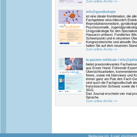
Zum online-Archiv >>
info@gynäkologie
ist eine ideale Kombination, die a
Fachgebiete einschliesslich Endok
Reproduktionsmedizin, gynäkologi
Psychosomatik, Jugendgynäkologie
Urogynäkologie für den Spezialist
Hausarzt umfasst. Fundiertes Wis
Schwerpunkt und in einzelnen Übers
Kongressberichte und aktuelle 
halten Sie auf dem neuesten Stan
Zum online-Archiv >>
la gazette
médicale
/ info@géria
bietet praxisrelevantes Fachwisse
aus Erster Hand: Führende Expert
Übersichtsarbeiten, kommentiert
News, sowie mit Interviews und K
immer ganz am Puls des Fach-Ges
sind auch die Fachgesellschaft de
französischen Schweiz sowie di
SGG.
Das Journal erscheint vier mal pr
Sprache.
Zum online-Archiv >>
Mediscope AG E-mail:
info@medi