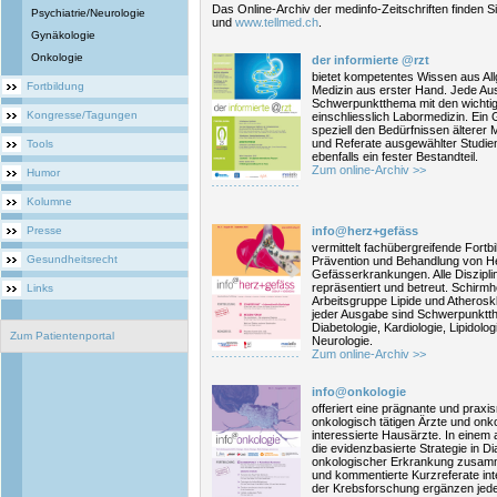
Das Online-Archiv der medinfo-Zeitschriften finden S
Psychiatrie/Neurologie
und
www.tellmed.ch
.
Gynäkologie
Onkologie
der informierte @rzt
bietet kompetentes Wissen aus Al
Fortbildung
Medizin aus erster Hand. Jede Au
Schwerpunktthema mit den wichti
Kongresse/Tagungen
einschliesslich Labormedizin. Ein
speziell den Bedürfnissen ältere
und Referate ausgewählter Studien
Tools
ebenfalls ein fester Bestandteil.
Zum online-Archiv >>
Humor
Kolumne
Presse
info@herz+gefäss
vermittelt fachübergreifende Fortbi
Gesundheitsrecht
Prävention und Behandlung von H
Gefässerkrankungen. Alle Diszipl
repräsentiert und betreut. Schirmh
Links
Arbeitsgruppe Lipide und Atheros
jeder Ausgabe sind Schwerpunktth
Diabetologie, Kardiologie, Lipidolo
Zum Patientenportal
Neurologie.
Zum online-Archiv >>
info@onkologie
offeriert eine prägnante und praxis
onkologisch tätigen Ärzte und onk
interessierte Hausärzte. In einem
die evidenzbasierte Strategie in D
onkologischer Erkrankung zusam
und kommentierte Kurzreferate inte
der Krebsforschung ergänzen jed