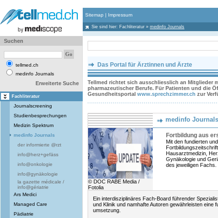
Sitemap
|
Impressum
Sie sind hier:
Fachliteratur
»
medinfo Journals
Suchen
Das Portal für Ärztinnen und Ärzte
tellmed.ch
medinfo Journals
Tellmed richtet sich ausschliesslich an Mitglieder
Erweiterte Suche
pharmazeutischer Berufe. Für Patienten und die Öff
Gesundheitsportal
www.sprechzimmer.ch
zur Ver
Fachliteratur
Journalscreening
Studienbesprechungen
medinfo Journal
Medizin Spektrum
Fortbildung aus er
medinfo Journals
Mit den fundierten un
der informierte @rzt
Fortbildungszeitschri
Hausarztmedizin, Herz
info@herz+gefäss
Gynäkologie und Geria
info@onkologie
des jeweiligen Fachs.
info@gynäkologie
© DOC RABE Media /
la gazette médicale /
info@gériatrie
Fotolia
Ars Medici
Ein interdisziplinäres Fach-Board führender Spezialis
Managed Care
und Klinik und namhafte Autoren gewährleisten eine 
umsetzung.
Pädiatrie