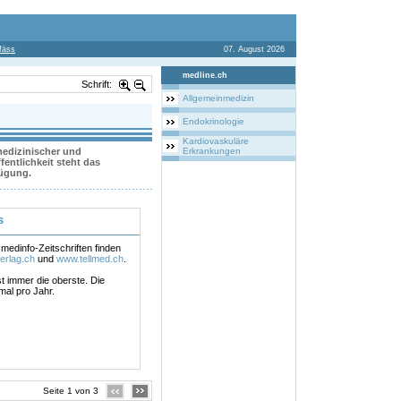
fäss
07. August 2026
medline.ch
Schrift:
Allgemeinmedizin
Endokrinologie
Kardiovaskuläre
 medizinischer und
Erkrankungen
entlichkeit steht das
fügung.
s
medinfo-Zeitschriften finden
erlag.ch
und
www.tellmed.ch
.
st immer die oberste. Die
 mal pro Jahr.
Seite 1 von 3