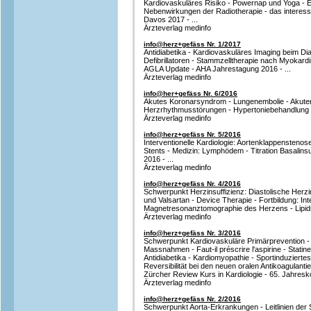
Kardiovaskuläres Risiko - Powernap und Yoga - En
Nebenwirkungen der Radiotherapie - das interes
Davos 2017 - ...
Ärzteverlag medinfo
info@herz+gefäss Nr. 1/2017
Antidiabetika - Kardiovaskuläres Imaging beim Dia
Defibrillatoren - Stammzelltherapie nach Myokard
AGLA Update - AHA Jahrestagung 2016 - ...
Ärzteverlag medinfo
info@her+gefäss Nr. 6/2016
Akutes Koronarsyndrom - Lungenembolie - Akuter S
Herzrhythmusstörungen - Hypertoniebehandlung -
Ärzteverlag medinfo
info@herz+gefäss Nr. 5/2016
Interventionelle Kardiologie: Aortenklappenstenose
Stents - Medizin: Lymphödem - Titration Basalin
2016 - ...
Ärzteverlag medinfo
info@herz+gefäss Nr. 4/2016
Schwerpunkt Herzinsuffizienz: Diastolische Herzin
und Valsartan - Device Therapie - Fortbildung: Int
Magnetresonanztomographie des Herzens - Lipidst
Ärzteverlag medinfo
info@herz+gefäss Nr. 3/2016
Schwerpunkt Kardiovaskuläre Primärprevention - 
Massnahmen - Faut-il préscrire l'aspirine - Statin
Antidiabetika - Kardiomyopathie - Sportinduzierte
Reversibilität bei den neuen oralen Antikoagulantie
Zürcher Review Kurs in Kardiologie - 65. Jahresk
Ärzteverlag medinfo
info@herz+gefäss Nr. 2/2016
Schwerpunkt Aorta-Erkrankungen - Leitlinien der 