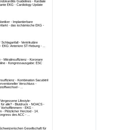
dokarditis Guidelines - Kardiale
sante EKG - Cardiology Update
betiker - Implantierbare
infarkt - das ischämische EKG -
chlaganfall - Ventrikuläre
 EKG: Anteriore ST-Hebung - ...
 - Mitralinsuffizienz - Koronare
suline - Kongressausgabe: ESC
suffizienz - Kombination Sacubitril
erventioneller Verschluss -
offwechsel - ...
Vergessene Lifestyle-
e für alle? - Blutdruck - NOACS -
s Vorhofflimmern - EKG -
n - Plötzlicher Herztod - 14.
ongress des ACC - ...
Schweizerischen Gesellschaft für