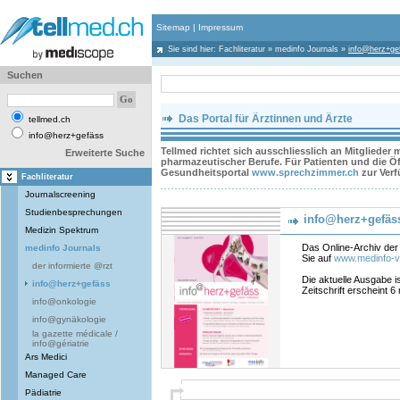
Sitemap
|
Impressum
Sie sind hier:
Fachliteratur
»
medinfo Journals
»
info@herz+ge
Suchen
Das Portal für Ärztinnen und Ärzte
tellmed.ch
info@herz+gefäss
Tellmed richtet sich ausschliesslich an Mitglieder
Erweiterte Suche
pharmazeutischer Berufe. Für Patienten und die Öff
Gesundheitsportal
www.sprechzimmer.ch
zur Ver
Fachliteratur
Journalscreening
Studienbesprechungen
info@herz+gefäs
Medizin Spektrum
Das Online-Archiv der 
medinfo Journals
Sie auf
www.medinfo-v
der informierte @rzt
Die aktuelle Ausgabe i
info@herz+gefäss
Zeitschrift erscheint 6
info@onkologie
info@gynäkologie
la gazette médicale /
info@gériatrie
Ars Medici
Managed Care
Pädiatrie