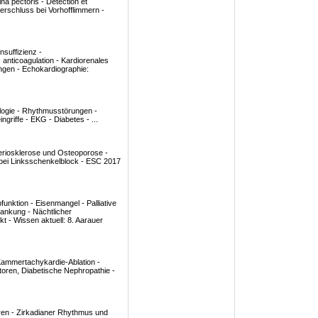
ina pectoris - Détection et
verschluss bei Vorhofflimmern -
suffizienz -
e: anticoagulation - Kardiorenales
gen - Echokardiographie:
iologie - Rhythmusstörungen -
ngriffe - EKG - Diabetes - ...
teriosklerose und Osteoporose -
 bei Linksschenkelblock - ESC 2017
funktion - Eisenmangel - Palliative
rankung - Nächtlicher
t - Wissen aktuell: 8. Aarauer
ammertachykardie-Ablation -
itoren, Diabetische Nephropathie -
ren - Zirkadianer Rhythmus und