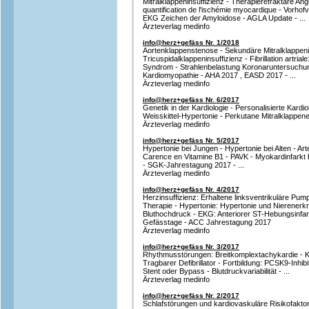
Mitralklappeninsuffizienz - Therapierefraktäre Ang
quantification de l'ischémie myocardique - Vorhof
EKG Zeichen der Amyloidose - AGLA Update - ...
Ärzteverlag medinfo
info@herz+gefäss Nr. 1/2018
Aortenklappenstenose - Sekundäre Mitralklappenin
Tricuspidalklappeninsuffizienz - Fibrillation artrial
Syndrom - Strahlenbelastung Koronaruntersuchun
Kardiomyopathie - AHA 2017 , EASD 2017 - ...
Ärzteverlag medinfo
info@herz+gefäss Nr. 6/2017
Genetik in der Kardiologie - Personalisierte Kard
Weisskittel-Hypertonie - Perkutane Mitralklappenei
Ärzteverlag medinfo
info@herz+gefäss Nr. 5/2017
Hypertonie bei Jungen - Hypertonie bei Alten - Ar
Carence en Vitamine B1 - PAVK - Myokardinfarkt
- SGK-Jahrestagung 2017 - ...
Ärzteverlag medinfo
info@herz+gefäss Nr. 4/2017
Herzinsuffizienz: Erhaltene linksventrikuläre Pump
Therapie - Hypertonie: Hypertonie und Nierenerk
Bluthochdruck - EKG: Anteriorer ST-Hebungsinfark
Gefässtage - ACC Jahrestagung 2017
Ärzteverlag medinfo
info@herz+gefäss Nr. 3/2017
Rhythmusstörungen: Breitkomplextachykardie - K
Tragbarer Defibrillator - Fortbildung: PCSK9-Inhib
Stent oder Bypass - Blutdruckvariabilität - ...
Ärzteverlag medinfo
info@herz+gefäss Nr. 2/2017
Schlafstörungen und kardiovaskuläre Risikofakto