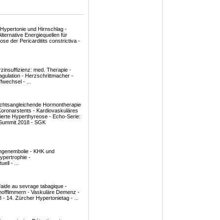
r Hypertonie und Hirnschlag -
ternative Energiequellen für
e der Pericarditits constrictiva -
zinsuffizienz: med. Therapie -
agulation - Herzschrittmacher -
fwechsel - ...
echtsangleichende Hormontherapie
Koronarstents - Kardiovaskuläres
zierte Hyperthyreose - Echo-Serie:
n Summit 2018 - SGK
ngenembolie - KHK und
ypertrophie -
ll - ...
'aide au sevrage tabagique -
orhofflimmern - Vaskuläre Demenz -
- 14. Zürcher Hypertonietag - ...