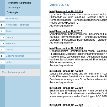
Psychiatrie/Neurologie
Artikel 1-20 / 49
Gynäkologie
info@herz+gefäss Nr. 1/2019
Onkologie
Hypertonie Guidelines - Prävention von arterielle
Bluthochdruck unter Belastung - Morbus Fabry - Al
Fortbildung
Herzschrittmacher - Echokardiographische Diagnos
Neues vom AHA 2018 - ...
Kongresse/Tagungen
Ärzteverlag medinfo
Tools
info@herz+gefäss Nr.6/2018
Vorhofflimmern: Katheterablation - Chronische Her
Kardiale Resynchronisation - Perioperative Antiko
Humor
Diabetes - Intrakardiale Raumforderung - Lipidstof
Ärzteverlag medinfo
Kolumne
info@herz+gefäss Nr. 5/2018
Presse
Gendermedizin: Herzinfarkt bei Frauen - Geschl
- Fortbildung: Doppelte Plättchenhemmung nach 
Gesundheitsrecht
Risiko und soziale Ungleichheit - Amiodaron-indu
Kardiale Sarkoidose - Wissen aktuell: Preventio
Links
Jahresversammlung - ...
Ärzteverlag medinfo
info@herz+gefäss Nr. 4/2018
Zum Patientenportal
Venöse Thromboembolie und Vorhofflimmern - Lu
Vorhofflimmern - Amyloidose - Linksventrikuläre H
Bauchaortenaneurysma - Echo Serie - Wissen Aktue
Ärzteverlag medinfo
info@herz+gefäss Nr. 3/2018
Ernährung und Primärprävention - Interventions d
Aspirin in der Primärprävention - Inzidentelles V
Immunosuppressiva in der Kardiologie - ACC 2018 
info@herz+gefäss Nr. 2/2018