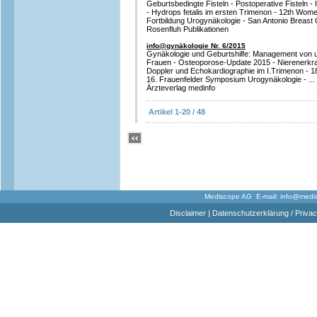
Geburtsbedingte Fisteln - Postoperative Fisteln 
- Hydrops fetalis im ersten Trimenon - 12th Wom
Fortbildung Urogynäkologie - San Antonio Breast
Rosenfluh Publikationen
info@gynäkologie Nr. 6/2015
Gynäkologie und Geburtshilfe: Management von ut
Frauen - Osteoporose-Update 2015 - Nierenerkr
Doppler und Echokardiographie im I.Trimenon - 
16. Frauenfelder Symposium Urogynäkologie - ...
Ärzteverlag medinfo
Artikel 1-20 / 48
Mediscope AG E-mail:
info@medi
Disclaimer
|
Datenschutzerklärung / Privac