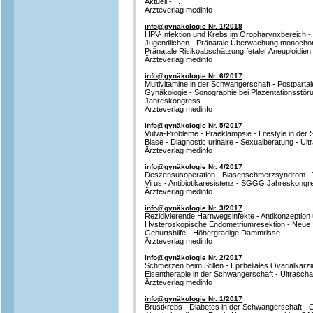
Aktuell - ...
Ärzteverlag medinfo
info@gynäkologie Nr. 1/2018
HPV-Infektion und Krebs im Oropharynxbereich - V
Jugendlichen - Pränatale Überwachung monochori
Pränatale Risikoabschätzung fetaler Aneuploidien
Ärzteverlag medinfo
info@gynäkologie Nr. 6/2017
Multivitamine in der Schwangerschaft - Postparta
Gynäkologie - Sonographie bei Plazentationsst
Jahreskongress
Ärzteverlag medinfo
info@gynäkologie Nr. 5/2017
Vulva-Probleme - Präeklampsie - Lifestyle in der
Blase - Diagnostic urinaire - Sexualberatung - Ultr
Ärzteverlag medinfo
info@gynäkologie Nr. 4/2017
Deszensusoperation - Blasenschmerzsyndrom -
Virus - Antibiotikaresistenz - SGGG Jahreskongre
Ärzteverlag medinfo
info@gynäkologie Nr. 3/2017
Rezidivierende Harnwegsinfekte - Antikonzeption
Hysteroskopische Endometriumresektion - Neue 
Geburtshilfe - Höhergradige Dammrisse - ...
Ärzteverlag medinfo
info@gynäkologie Nr. 2/2017
Schmerzen beim Stillen - Epitheliales Ovarialkarz
Eisentherapie in der Schwangerschaft - Ultraschall-
Ärzteverlag medinfo
info@gynäkologie Nr. 1/2017
Brustkrebs - Diabetes in der Schwangerschaft - C