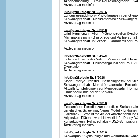
Aknebehandlung - Fetale Neurosonographie - SAB
Ärzteverlag medinfo
info@gynäkologie Nr. 6/2016
Lungenreifeinduktion - Phytotherapie in der Gyn
Schwangerschaft - Medikamentöser Schwangerschaft
Ärzteverlag medinfo
info@gynäkologie Nr. 5/2016
Urininkontinenz im Alter - Prämenstruelles Synd
Mammakarzinom - Brustkrebs und Partnerschaft 
Schwangerschaft un Stillzeit - Haarausfall der 
...
Ärzteverlag medinfo
info@gynäkologie Nr. 4/2016
Lichen sclerosus der Vulva - Menopausale Horm
Schwangerschaft - Libidomangel bei der Frau - A
Dysplasien -...
Ärzteverlag medinfo
info@gnäkologie Nr. 3/2016
Single Embryo Transfer - Basisdiagnostik bei Steri
Schwangerschaft - Mortalité maternelle - Borderli
Aktuelle Empfehlungen zur Menopausalen Hormont
Frauenheilkunde bei der Seniorin
Ärzteverlag medinfo
info@gynäkologie Nr. 2/2016
Zeitgemässe Fortpflanzungsmedizin: Stellungna
genetisches Screening: Neues Modell - Endometr
Hormone? - State of the Art der Abortbehandlung
Adipositas: Diäten – was hilft wirklich? - Dandy-W
konsekutivem Hydrocephalus - USZ-Symposium Ko
Ärzteverlag medinfo
info@gynäkologie Nr. 1/2016
Schwerpunkt Gynäkologie und Geburtshilfe: Cand