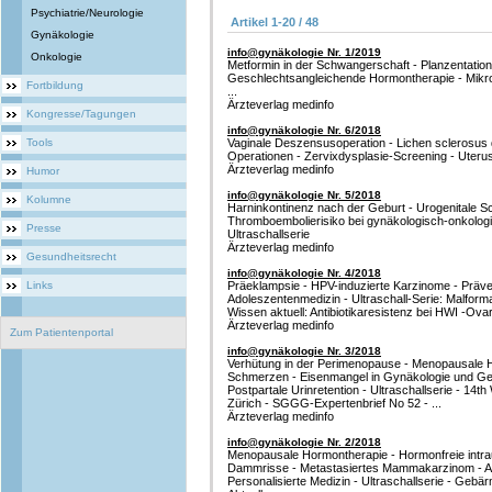
Psychiatrie/Neurologie
Artikel 1-20 / 48
Gynäkologie
info@gynäkologie Nr. 1/2019
Onkologie
Metformin in der Schwangerschaft - Planzentatio
Geschlechtsangleichende Hormontherapie - Mikrobi
Fortbildung
...
Ärzteverlag medinfo
Kongresse/Tagungen
info@gynäkologie Nr. 6/2018
Tools
Vaginale Deszensusoperation - Lichen sclerosus d
Operationen - Zervixdysplasie-Screening - Uter
Ärzteverlag medinfo
Humor
info@gynäkologie Nr. 5/2018
Kolumne
Harninkontinenz nach der Geburt - Urogenitale S
Thromboembolierisiko bei gynäkologisch-onkolog
Presse
Ultraschallserie
Ärzteverlag medinfo
Gesundheitsrecht
info@gynäkologie Nr. 4/2018
Links
Präeklampsie - HPV-induzierte Karzinome - Präve
Adoleszentenmedizin - Ultraschall-Serie: Malforma
Wissen aktuell: Antibiotikaresistenz bei HWI -Ovar
Ärzteverlag medinfo
Zum Patientenportal
info@gynäkologie Nr. 3/2018
Verhütung in der Perimenopause - Menopausale H
Schmerzen - Eisenmangel in Gynäkologie und Gebu
Postpartale Urinretention - Ultraschallserie - 14
Zürich - SGGG-Expertenbrief No 52 - ...
Ärzteverlag medinfo
info@gynäkologie Nr. 2/2018
Menopausale Hormontherapie - Hormonfreie intra
Dammrisse - Metastasiertes Mammakarzinom - Ad
Personalisierte Medizin - Ultraschallserie - Geb