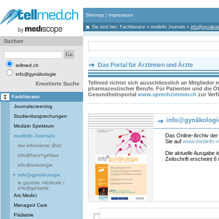
Sitemap
|
Impressum
Sie sind hier:
Fachliteratur
»
medinfo Journals
»
info@gynäkol
Suchen
Das Portal für Ärztinnen und Ärzte
tellmed.ch
info@gynäkologie
Tellmed richtet sich ausschliesslich an Mitglieder
Erweiterte Suche
pharmazeutischer Berufe. Für Patienten und die Öff
Gesundheitsportal
www.sprechzimmer.ch
zur Ver
Fachliteratur
Journalscreening
Studienbesprechungen
info@gynäkologi
Medizin Spektrum
Das Online-Archiv der 
medinfo Journals
Sie auf
www.medinfo-v
der informierte @rzt
Die aktuelle Ausgabe i
info@herz+gefäss
Zeitschrift erscheint 6
info@onkologie
info@gynäkologie
la gazette médicale /
info@gériatrie
Ars Medici
Managed Care
Pädiatrie