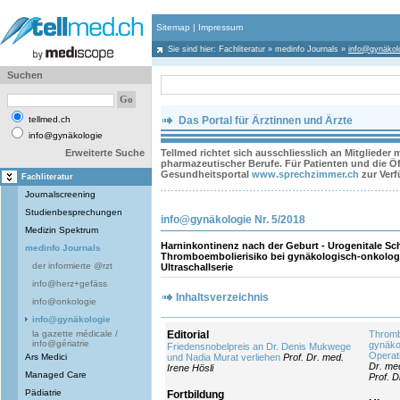
Sitemap
|
Impressum
Sie sind hier:
Fachliteratur
»
medinfo Journals
»
info@gynäkol
Suchen
tellmed.ch
Das Portal für Ärztinnen und Ärzte
info@gynäkologie
Erweiterte Suche
Tellmed richtet sich ausschliesslich an Mitglieder
pharmazeutischer Berufe. Für Patienten und die Öff
Gesundheitsportal
www.sprechzimmer.ch
zur Ver
Fachliteratur
Journalscreening
Studienbesprechungen
info@gynäkologie Nr. 5/2018
Medizin Spektrum
Harninkontinenz nach der Geburt - Urogenitale Sc
medinfo Journals
Thromboembolierisiko bei gynäkologisch-onkolog
der informierte @rzt
Ultraschallserie
info@herz+gefäss
Inhaltsverzeichnis
info@onkologie
info@gynäkologie
la gazette médicale /
Editorial
Thromb
info@gériatrie
gynäko
Friedensnobelpreis an Dr. Denis Mukwege
Operat
Ars Medici
und Nadia Murat verliehen
Prof. Dr. med.
Dr. me
Irene Hösli
Managed Care
Prof. 
Pädiatrie
Fortbildung