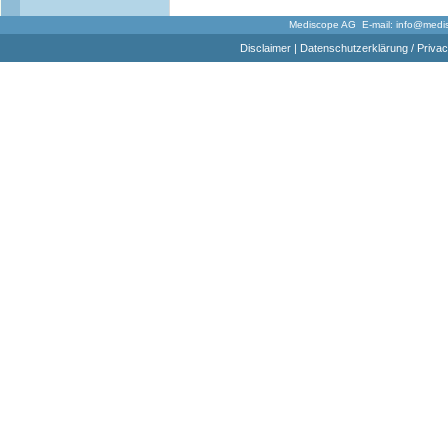
Mediscope AG E-mail:
info@medi
Disclaimer
|
Datenschutzerklärung / Privac