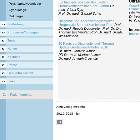
Ultras
Ein häufiges postpartales Leiden
Psychiatrie/Neurologie
Apport 
Harninkontinenz nach der Geburt
Dr.
Examen
med. Gloria Ryu,
Gynäkologie
Léo Po
Prof. Dr. med. Gabriel Schär
Onkologie
Dr Yva
Pr Yvan
Diagnose und Therapiemöglichkeiten
Fortbildung
Urogenitale Schmerzen bei der Frau
Prof.
Dr. med. Regula Doggweiler, Prof. Dr. Dr.
Impr
Thomas Bschleipfer, Prof. Dr. med. Ursula
Kongresse/Tagungen
Impre
Wesselmann
Tools
10 Facts zu Diagnostik und Therapie:
Update Gestationsdiabetes 2018
Humor
Dr. med. Gabriele Althof,
PD Dr. med. Markus Laimer,
Kolumne
Dr. med. Amineh Troendle
Presse
Gesundheitsrecht
Links
Zum Patientenportal
Ärzteverlag medinfo
30.10.2018 - fgr