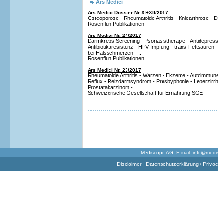
Ars Medici
Ars Medici Dossier Nr XI+XII/2017
Osteoporose - Rheumatoide Arthritis - Kniearthrose
Rosenfluh Publikationen
Ars Medici Nr. 24/2017
Darmkrebs Screening - Psoriasistherapie - Antidepressiv
Antibiotikaresistenz - HPV Impfung - trans-Fettsäuren -
bei Halsschmerzen - ..
Rosenfluh Publikationen
Ars Medici Nr. 23/2017
Rheumatoide Arthritis - Warzen - Ekzeme - Autoimmune
Reflux - Reizdarmsyndrom - Presbyphonie - Leberzirrho
Prostatakarzinom - ...
Schweizerische Gesellschaft für Ernährung SGE
Mediscope AG E-mail:
info@medi
Disclaimer
|
Datenschutzerklärung / Privac