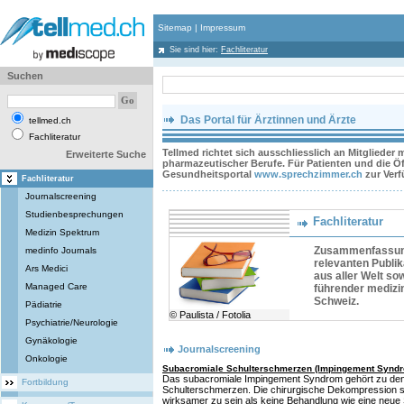
Sitemap
|
Impressum
Sie sind hier:
Fachliteratur
Suchen
Das Portal für Ärztinnen und Ärzte
tellmed.ch
Fachliteratur
Tellmed richtet sich ausschliesslich an Mitglieder
Erweiterte Suche
pharmazeutischer Berufe. Für Patienten und die Öff
Gesundheitsportal
www.sprechzimmer.ch
zur Ver
Fachliteratur
Journalscreening
Studienbesprechungen
Fachliteratur
Medizin Spektrum
Zusammenfassunge
medinfo Journals
relevanten Publik
Ars Medici
aus aller Welt so
Managed Care
führender medizi
Schweiz.
Pädiatrie
© Paulista / Fotolia
Psychiatrie/Neurologie
Gynäkologie
Journalscreening
Onkologie
Subacromiale Schulterschmerzen (Impingement Syndr
Das subacromiale Impingement Syndrom gehört zu den
Fortbildung
Schulterschmerzen. Die chirurgische Dekompression sc
wirksamer zu sein als keine Behandlung wie eine neue 