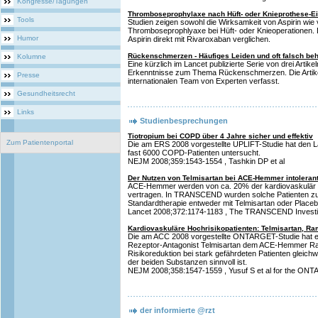
Kongresse/Tagungen
Thromboseprophylaxe nach Hüft- oder Knieprothese-Ein
Tools
Studien zeigen sowohl die Wirksamkeit von Aspirin wie
Thromboseprophlyaxe bei Hüft- oder Knieoperationen. D
Humor
Aspirin direkt mit Rivaroxaban verglichen.
Rückenschmerzen - Häufiges Leiden und oft falsch be
Kolumne
Eine kürzlich im Lancet publizierte Serie von drei Artik
Erkenntnisse zum Thema Rückenschmerzen. Die Artik
Presse
internationalen Team von Experten verfasst.
Gesundheitsrecht
Links
Studienbesprechungen
Tiotropium bei COPD über 4 Jahre sicher und effektiv
Zum Patientenportal
Die am ERS 2008 vorgestellte UPLIFT-Studie hat den La
fast 6000 COPD-Patienten untersucht.
NEJM 2008;359:1543-1554 , Tashkin DP et al
Der Nutzen von Telmisartan bei ACE-Hemmer intoleran
ACE-Hemmer werden von ca. 20% der kardiovaskulär g
vertragen. In TRANSCEND wurden solche Patienten zusä
Standardtherapie entweder mit Telmisartan oder Placeb
Lancet 2008;372:1174-1183 , The TRANSCEND Investi
Kardiovaskuläre Hochrisikopatienten: Telmisartan, Ram
Die am ACC 2008 vorgestellte ONTARGET-Studie hat eval
Rezeptor-Antagonist Telmisartan dem ACE-Hemmer Rami
Risikoreduktion bei stark gefährdeten Patienten gleichw
der beiden Substanzen sinnvoll ist.
NEJM 2008;358:1547-1559 , Yusuf S et al for the ONT
der informierte @rzt