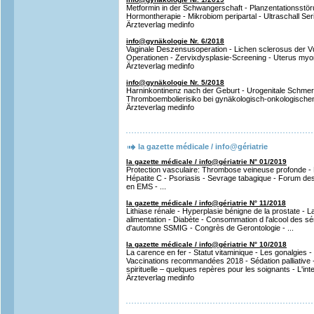
Metformin in der Schwangerschaft - Planzentationsstö
Hormontherapie - Mikrobiom peripartal - Ultraschall Serie
Ärzteverlag medinfo
info@gynäkologie Nr. 6/2018
Vaginale Deszensusoperation - Lichen sclerosus der Vu
Operationen - Zervixdysplasie-Screening - Uterus my
Ärzteverlag medinfo
info@gynäkologie Nr. 5/2018
Harninkontinenz nach der Geburt - Urogenitale Schmer
Thromboembolierisiko bei gynäkologisch-onkologischen 
Ärzteverlag medinfo
la gazette médicale / info@gériatrie
la gazette médicale / info@gériatrie N° 01/2019
Protection vasculaire: Thrombose veineuse profonde -
Hépatite C - Psoriasis - Sevrage tabagique - Forum des s
en EMS - ...
la gazette médicale / info@gériatrie N° 11/2018
Lithiase rénale - Hyperplasie bénigne de la prostate - L
alimentation - Diabète - Consommation d l'alcool des sén
d'automne SSMIG - Congrès de Gerontologie - ...
la gazette médicale / info@gériatrie N° 10/2018
La carence en fer - Statut vitaminique - Les gonalgies - L
Vaccinations recommandées 2018 - Sédation palliative 
spirituelle – quelques repères pour les soignants - L'intelli
Ärzteverlag medinfo