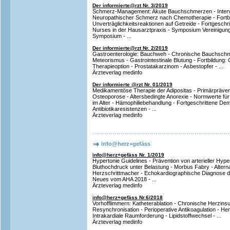
Der informierte@rzt Nr. 3/2019
Schmerz-Management: Akute Bauchschmerzen - Interve
Neuropathischer Schmerz nach Chemotherapie - Fortbi
Unverträglichkeitsreaktionen auf Getreide - Fortgesch
Nurses in der Hausarztpraxis - Symposium Vereinigung 
Symposium - ...
Der informierte@rzt Nr. 2/2019
Gastroenterologie: Bauchweh - Chronische Bauchschme
Meteorismus - Gastrointestinale Blutung - Fortbildung: 
Therapieoption - Prostatakarzinom - Asbestopfer - ...
Ärzteverlag medinfo
Der informierte @rzt Nr. 01/2019
Medikamentöse Therapie der Adipositas - Primärprävent
Osteoporose - Altersbedingte Anorexie - Normwerte für E
im Alter - Hämophiliebehandlung - Fortgeschrittene De
Antibiotikaresistenzen - ...
Ärzteverlag medinfo
info@herz+gefäss
info@herz+gefäss Nr. 1/2019
Hypertonie Guidelines - Prävention von arterieller Hype
Bluthochdruck unter Belastung - Morbus Fabry - Alterna
Herzschrittmacher - Echokardiographische Diagnose der 
Neues vom AHA 2018 - ...
Ärzteverlag medinfo
info@herz+gefäss Nr.6/2018
Vorhofflimmern: Katheterablation - Chronische Herzinsuf
Resynchronisation - Perioperative Antikoagulation - He
Intrakardiale Raumforderung - Lipidstoffwechsel - ...
Ärzteverlag medinfo