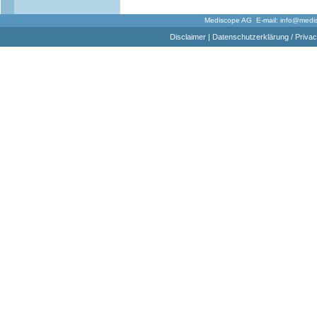
Mediscope AG E-mail:
info@medi
Disclaimer
|
Datenschutzerklärung / Privac