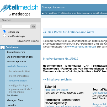
Sitemap
|
Impressum
Sie sind hier:
Fachliteratur
»
medinfo Journals
»
info@onkolog
Suchen
tellmed.ch
Das Portal für Ärztinnen und Ärzte
info@onkologie
Erweiterte Suche
Tellmed richtet sich ausschliesslich an Mitglieder
pharmazeutischer Berufe. Für Patienten und die Öff
Gesundheitsportal
www.sprechzimmer.ch
zur Ver
Fachliteratur
Journalscreening
Studienbesprechungen
info@onkologie Nr. 1/2019
Medizin Spektrum
Hodentumoren - Tumormarker - CAR-T-Zelltherapie -
medinfo Journals
Hämatologie - Fahreignung von Tumorpatienten - 
der informierte @rzt
Tumoren - Hämato-Onkologie Studien - SAKK Studien
info@herz+gefäss
Inhaltsverzeichnis
info@onkologie
info@gynäkologie
Editorial
la gazette médicale /
Journal W
«His Masters Voice»
info@gériatrie
Prof. em. Dr. med. Thomas Cerny
Literaturbe
Ars Medici
Der besonde
med. Martin
Fortbildung - Schwerpunkt
Managed Care
Choosing wisely
Ausgewählte
Pädiatrie
Nachsorge von Hodentumoren