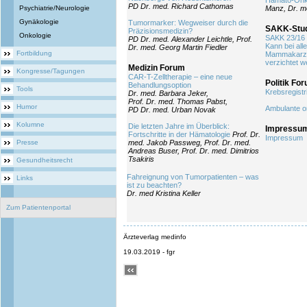
Hämato-Onk
PD Dr. med. Richard Cathomas
Psychiatrie/Neurologie
Manz, Dr. m
Gynäkologie
Tumormarker: Wegweiser durch die
SAKK-Stu
Präzisionsmedizin?
Onkologie
SAKK 23/16 
PD Dr. med. Alexander Leichtle, Prof.
Kann bei all
Dr. med. Georg Martin Fiedler
Fortbildung
Mammakarzin
verzichtet 
Medizin Forum
Kongresse/Tagungen
CAR-T-Zelltherapie – eine neue
Politik Fo
Behandlungsoption
Tools
Krebsregistr
Dr. med. Barbara Jeker,
Prof. Dr. med. Thomas Pabst,
Humor
Ambulante on
PD Dr. med. Urban Novak
Kolumne
Die letzten Jahre im Überblick:
Impressu
Fortschritte in der Hämatologie
Prof. Dr.
Impressum
Presse
med. Jakob Passweg, Prof. Dr. med.
Andreas Buser, Prof. Dr. med. Dimitrios
Tsakiris
Gesundheitsrecht
Fahreignung von Tumorpatienten – was
Links
ist zu beachten?
Dr. med Kristina Keller
Zum Patientenportal
Ärzteverlag medinfo
19.03.2019 - fgr