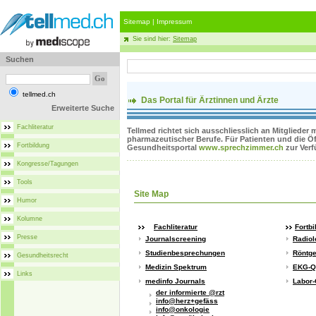
Sitemap
|
Impressum
Sie sind hier:
Sitemap
Suchen
tellmed.ch
Das Portal für Ärztinnen und Ärzte
Erweiterte Suche
Fachliteratur
Tellmed richtet sich ausschliesslich an Mitglieder
pharmazeutischer Berufe. Für Patienten und die Öff
Fortbildung
Gesundheitsportal
www.sprechzimmer.ch
zur Ver
Kongresse/Tagungen
Tools
Site Map
Humor
Kolumne
Fachliteratur
Fortbi
Presse
Journalscreening
Radiol
Studienbesprechungen
Röntge
Gesundheitsrecht
Medizin Spektrum
EKG-Q
Links
medinfo Journals
Labor-
der informierte @rzt
info@herz+gefäss
info@onkologie