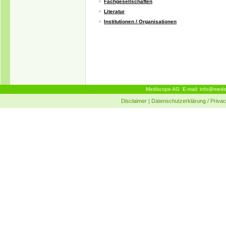
Fachgesellschaften
Literatur
Institutionen / Organisationen
Mediscope AG E-mail:
info@medi
Disclaimer
|
Datenschutzerklärung / Privac