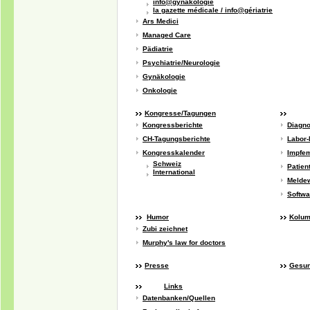
info@gynäkologie
la gazette médicale / info@gériatrie
Ars Medici
Managed Care
Pädiatrie
Psychiatrie/Neurologie
Gynäkologie
Onkologie
Kongresse/Tagungen
Kongressberichte
Diagno
CH-Tagungsberichte
Labor
Kongresskalender
Impfe
Schweiz
Patie
International
Melde
Softwa
Humor
Kolu
Zubi zeichnet
Murphy's law for doctors
Presse
Gesun
Links
Datenbanken/Quellen