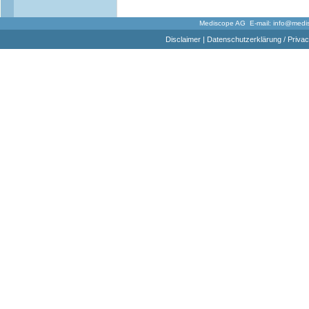
Mediscope AG E-mail:
info@medi
Disclaimer
|
Datenschutzerklärung / Privac