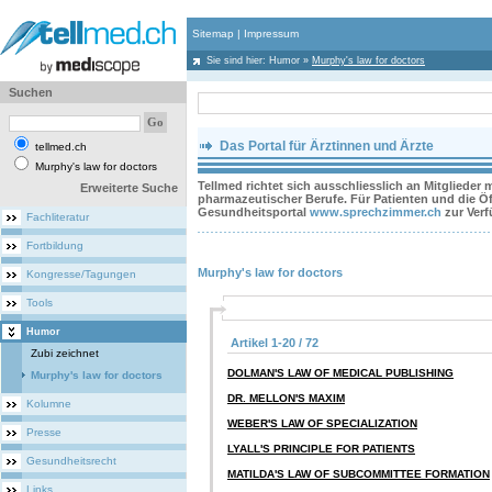
Sitemap
|
Impressum
Sie sind hier:
Humor
»
Murphy's law for doctors
Suchen
Das Portal für Ärztinnen und Ärzte
tellmed.ch
Murphy's law for doctors
Tellmed richtet sich ausschliesslich an Mitglieder
Erweiterte Suche
pharmazeutischer Berufe. Für Patienten und die Öff
Gesundheitsportal
www.sprechzimmer.ch
zur Ver
Fachliteratur
Fortbildung
Murphy's law for doctors
Kongresse/Tagungen
Tools
Humor
Artikel 1-20 / 72
Zubi zeichnet
DOLMAN'S LAW OF MEDICAL PUBLISHING
Murphy's law for doctors
DR. MELLON'S MAXIM
Kolumne
WEBER'S LAW OF SPECIALIZATION
Presse
LYALL'S PRINCIPLE FOR PATIENTS
Gesundheitsrecht
MATILDA'S LAW OF SUBCOMMITTEE FORMATION
Links