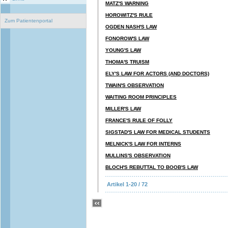
MATZ'S WARNING
HOROWITZ'S RULE
Zum Patientenportal
OGDEN NASH'S LAW
FONOROW'S LAW
YOUNG'S LAW
THOMA'S TRUISM
ELY'S LAW FOR ACTORS (AND DOCTORS)
TWAIN'S OBSERVATION
WAITING ROOM PRINCIPLES
MILLER'S LAW
FRANCE'S RULE OF FOLLY
SIGSTAD'S LAW FOR MEDICAL STUDENTS
MELNICK'S LAW FOR INTERNS
MULLINS'S OBSERVATION
BLOCH'S REBUTTAL TO BOOB'S LAW
Artikel 1-20 / 72