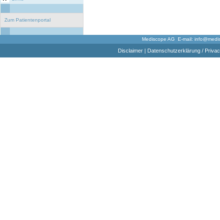
Zum Patientenportal
Mediscope AG E-mail:
info@medi
Disclaimer
|
Datenschutzerklärung / Privac