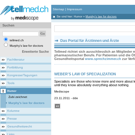
Sitemap
|
Impressum
Sie sind hier:
Humor
»
Murphy's law for doctors
Suchen
tellmed.ch
Das Portal für Ärztinnen und Ärzte
Murphy's law for doctors
Erweiterte Suche
Tellmed richtet sich ausschliesslich an Mitglieder
pharmazeutischer Berufe. Für Patienten und die Öff
Gesundheitsportal
www.sprechzimmer.ch
zur Ver
Fachliteratur
Fortbildung
WEBER'S LAW OF SPECIALIZATION
Kongresse/Tagungen
Specialists are those who know more and more about l
Tools
until they know absolutely everything about nothing.
Humor
Mediscope
Zubi zeichnet
23.11.2011 - dde
Murphy's law for doctors
Kolumne
Presse
Gesundheitsrecht
Links