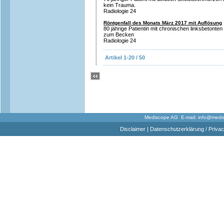
kein Trauma.
Radiologie 24
Röntgenfall des Monats März 2017 mit Auflösung
80 jährige Patientin mit chronischen linksbeton
zum Becken
Radiologie 24
Artikel 1-20 / 50
Mediscope AG E-mail:
info@medi
Disclaimer
|
Datenschutzerklärung / Privac