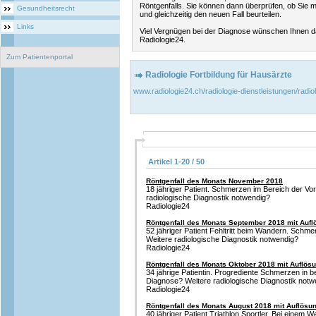
Röntgenfalls. Sie können dann überprüfen, ob Sie mi
Gesundheitsrecht
und gleichzeitig den neuen Fall beurteilen.
Links
Viel Vergnügen bei der Diagnose wünschen Ihnen 
Radiologie24.
Zum Patientenportal
Radiologie Fortbildung für Hausärzte
www.radiologie24.ch/radiologie-dienstleistungen/radiol
Artikel 1-20 / 50
Röntgenfall des Monats November 2018
18 jähriger Patient. Schmerzen im Bereich der Vo
radiologische Diagnostik notwendig?
Radiologie24
Röntgenfall des Monats September 2018 mit Aufl
52 jähriger Patient Fehltritt beim Wandern. Schme
Weitere radiologische Diagnostik notwendig?
Radiologie24
Röntgenfall des Monats Oktober 2018 mit Auflös
34 jährige Patientin. Progrediente Schmerzen in b
Diagnose? Weitere radiologische Diagnostik notw
Radiologie24
Röntgenfall des Monats August 2018 mit Auflösu
40 jähriger Patient Triathlon Sportler. Bei einem