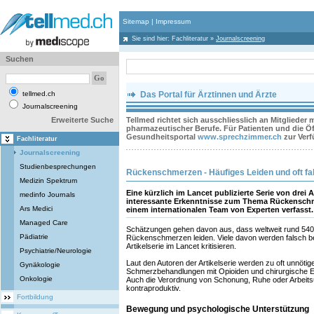
Sitemap
|
Impressum
Sie sind hier:
Fachliteratur
»
Journalscreening
Suchen
tellmed.ch
Das Portal für Ärztinnen und Ärzte
Journalscreening
Erweiterte Suche
Tellmed richtet sich ausschliesslich an Mitglieder
pharmazeutischer Berufe. Für Patienten und die Öff
Gesundheitsportal
www.sprechzimmer.ch
zur Ver
Fachliteratur
Journalscreening
Studienbesprechungen
Rückenschmerzen - Häufiges Leiden und oft fa
Medizin Spektrum
Eine kürzlich im Lancet publizierte Serie von drei 
medinfo Journals
interessante Erkenntnisse zum Thema Rückenschm
Ars Medici
einem internationalen Team von Experten verfasst.
Managed Care
Schätzungen gehen davon aus, dass weltweit rund 540
Pädiatrie
Rückenschmerzen leiden. Viele davon werden falsch beh
Artikelserie im Lancet kritisieren.
Psychiatrie/Neurologie
Laut den Autoren der Artikelserie werden zu oft unnöti
Gynäkologie
Schmerzbehandlungen mit Opioiden und chirurgische Ein
Onkologie
Auch die Verordnung von Schonung, Ruhe oder Arbeitsun
kontraproduktiv.
Fortbildung
Bewegung und psychologische Unterstützung