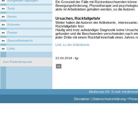
Kongresse/Tagungen
Ein Grossteil der Fälle mit Rückenbeschwerden könne
Bewegungsförderung, Physiotherapie und psychologisc
Tools
aktiv im Arbeitsleben gehalten werden, so die Autoren.
Humor
Ursachen, Rückfallgefahr
Weiter halten die Autoren der Artikelserie, interessa
Kolumne
Rückfallgefahr fest:
Häufig wird trotz aufwändiger Diagnostik keine Ursac
Presse
gefunden und die Beschwerden verschwinden nach einig
jeder Dritte mit einem Rückfall innerhalb eines Jahres 
Gesundheitsrecht
Link zu der Artikelserie
Links
22.03.2018 - fgr
Zum Patientenportal
Mediscope AG E-mail:
info@medi
Disclaimer
|
Datenschutzerklärung / Privac