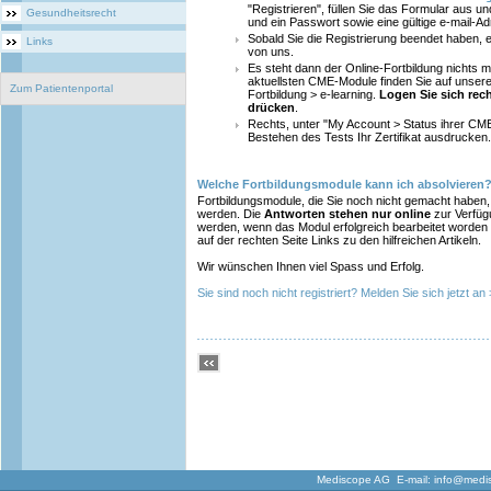
"Registrieren", füllen Sie das Formular aus 
Gesundheitsrecht
und ein Passwort sowie eine gültige e-mail-A
Sobald Sie die Registrierung beendet haben, e
Links
von uns.
Es steht dann der Online-Fortbildung nichts m
aktuellsten CME-Module finden Sie auf unsere
Zum Patientenportal
Fortbildung > e-learning.
Logen Sie sich re
drücken
.
Rechts, unter "My Account > Status ihrer C
Bestehen des Tests Ihr Zertifikat ausdrucken.
Welche Fortbildungsmodule kann ich absolvieren
Fortbildungsmodule, die Sie noch nicht gemacht haben,
werden. Die
Antworten stehen nur online
zur Verfüg
werden, wenn das Modul erfolgreich bearbeitet worden 
auf der rechten Seite Links zu den hilfreichen Artikeln.
Wir wünschen Ihnen viel Spass und Erfolg.
Sie sind noch nicht registriert? Melden Sie sich jetzt an
Mediscope AG E-mail:
info@medi