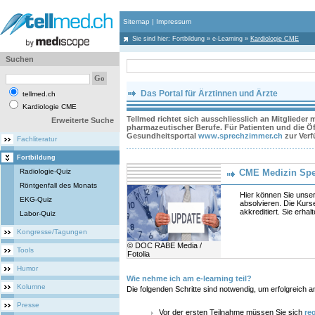
Sitemap
|
Impressum
Sie sind hier:
Fortbildung
»
e-Learning
»
Kardiologie CME
Suchen
Das Portal für Ärztinnen und Ärzte
tellmed.ch
Kardiologie CME
Tellmed richtet sich ausschliesslich an Mitglieder
Erweiterte Suche
pharmazeutischer Berufe. Für Patienten und die Öff
Gesundheitsportal
www.sprechzimmer.ch
zur Ver
Fachliteratur
Fortbildung
Radiologie-Quiz
CME Medizin Sp
Röntgenfall des Monats
Hier können Sie unser
EKG-Quiz
absolvieren. Die Kurs
akkreditiert. Sie erhal
Labor-Quiz
Kongresse/Tagungen
© DOC RABE Media /
Tools
Fotolia
Humor
Wie nehme ich am e-learning teil?
Kolumne
Die folgenden Schritte sind notwendig, um erfolgreich 
Presse
Vor der ersten Teilnahme müssen Sie sich
reg