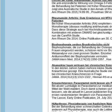
Fischöl bei früher Rheumatoider Arthritis von Nu
Die anti-entzündliche Wirkung von Omega-3-Fett
die Behandlung bei Patienten mit früher Rheumatoid
zeigt eine Australische Studie in den Annals of R
Ann Rheum Dis 2015;74:89-95 , Proudman SM et 
Rheumatoide Arthritis: Gute Ergebnisse mit MTX-
Patienten
Bei früher Rheumatoider Arthritis (RA) empfehlen d
Monotherapie (disease modifying antirheumatic dr
Dass diese Strategie auch bei Hochrisikopatienten 
Kombination mit anderen DMARD bei gleichzeitig 
nun die CareRA-Studie.
Ann Rheum Dis 2014; Online Publikation am 30. Ok
Bisphosphonate senken Brustkrebsrisiko nicht
Bisphosphonate, die zur Behandlung der Osteop
Frauen eingesetzt werden, schützen nicht vor Br
Metaanalyse von zwei grossen Studien. Einzelne
Antitumoreffekt der Bisphosphonate vermuten.
JAMA Intern Med. 2014;174(10):1550-1557 , Hue T
Akupunktur kaum wirksam bei chronischen Kni
In den letzten Jahren haben mehrere kleine Studi
Kniearthrose gezeigt. Eine Australische Studie ste
bei chronischen Knieschmerzen in Frage.
JAMA. 2014;312(13):1313-1322 , Hinman RS et al
Kreuzschmerzen: Paracetamol nicht besser als 
Bei akuter Lumbalgie ist Paracetamol zur medi
Mittel der Wahl etabliert. Doch damit scheinen si
bessern, wie die aktuell im Lancet publizierten 
ersten randomisierten Vergleich von Paracetamol
The Lancet, Early Online Publication, 24. July 2014
Hüftarthrose: Physiotherapie von fraglichem Nut
Bei der Behandlung einer schmerzhaften Gelenks
anderem auf Physiotherapie, was auch die Leitlini