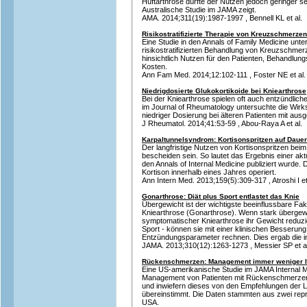
Hüftarthrose dürfte der Nutzen jedoch geringer sei
Australische Studie im JAMA zeigt.
AMA. 2014;311(19):1987-1997 , Bennell KL et al.
Risikostratifizierte Therapie von Kreuzschmerze
Eine Studie in den Annals of Family Medicine unte
risikostratifizierten Behandlung von Kreuzschmerz
hinsichtlich Nutzen für den Patienten, Behandl
Kosten.
Ann Fam Med. 2014;12:102-111 , Foster NE et al.
Niedrigdosierte Glukokortikoide bei Kniearthrose
Bei der Kniearthrose spielen oft auch entzündlich
im Journal of Rheumatology untersuchte die Wirk
niedriger Dosierung bei älteren Patienten mit aus
J Rheumatol. 2014;41:53-59 , Abou-Raya A et al.
Karpaltunnelsyndrom: Kortisonspritzen auf Daue
Der langfristige Nutzen von Kortisonspritzen bei
bescheiden sein. So lautet das Ergebnis einer akt
den Annals of Internal Medicine publiziert wurde. 
Kortison innerhalb eines Jahres operiert.
Ann Intern Med. 2013;159(5):309-317 , Atroshi I et
Gonarthrose: Diät plus Sport entlastet das Knie
Übergewicht ist der wichtigste beeinflussbare Fak
Kniearthrose (Gonarthrose). Wenn stark übergew
symptomatischer Kniearthrose ihr Gewicht reduzie
Sport - können sie mit einer klinischen Besserung
Entzündungsparameter rechnen. Dies ergab die i
JAMA. 2013;310(12):1263-1273 , Messier SP et al
Rückenschmerzen: Management immer weniger le
Eine US-amerikanische Studie im JAMA Internal M
Management von Patienten mit Rückenschmerzen
und inwiefern dieses von den Empfehlungen der Le
übereinstimmt. Die Daten stammten aus zwei rep
USA.