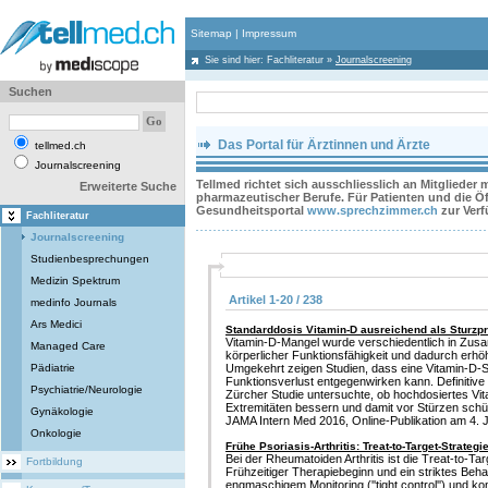
Sitemap
|
Impressum
Sie sind hier:
Fachliteratur
»
Journalscreening
Suchen
Das Portal für Ärztinnen und Ärzte
tellmed.ch
Journalscreening
Tellmed richtet sich ausschliesslich an Mitglieder
Erweiterte Suche
pharmazeutischer Berufe. Für Patienten und die Öff
Gesundheitsportal
www.sprechzimmer.ch
zur Ver
Fachliteratur
Journalscreening
Studienbesprechungen
Medizin Spektrum
Artikel 1-20 / 238
medinfo Journals
Ars Medici
Standarddosis Vitamin-D ausreichend als Sturzp
Vitamin-D-Mangel wurde verschiedentlich in Zus
Managed Care
körperlicher Funktionsfähigkeit und dadurch erhö
Pädiatrie
Umgekehrt zeigen Studien, dass eine Vitamin-D-S
Funktionsverlust entgegenwirken kann. Definitive
Psychiatrie/Neurologie
Zürcher Studie untersuchte, ob hochdosiertes Vit
Extremitäten bessern und damit vor Stürzen schü
Gynäkologie
JAMA Intern Med 2016, Online-Publikation am 4. Ja
Onkologie
Frühe Psoriasis-Arthritis: Treat-to-Target-Strategi
Bei der Rheumatoiden Arthritis ist die Treat-to-Targ
Fortbildung
Frühzeitiger Therapiebeginn und ein striktes Beha
engmaschigem Monitoring (''tight control'') und 