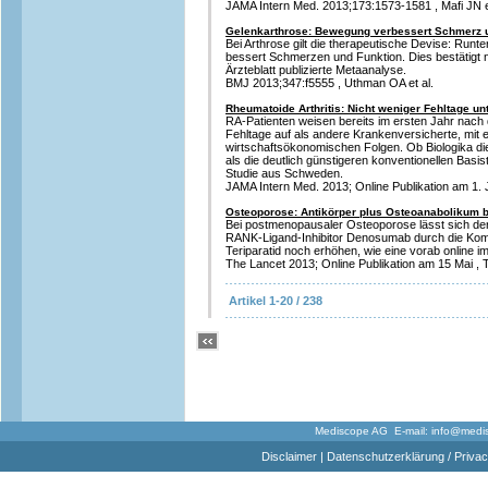
JAMA Intern Med. 2013;173:1573-1581 , Mafi JN et
Gelenkarthrose: Bewegung verbessert Schmerz 
Bei Arthrose gilt die therapeutische Devise: Ru
bessert Schmerzen und Funktion. Dies bestätigt n
Ärzteblatt publizierte Metaanalyse.
BMJ 2013;347:f5555 , Uthman OA et al.
Rheumatoide Arthritis: Nicht weniger Fehltage un
RA-Patienten weisen bereits im ersten Jahr nach
Fehltage auf als andere Krankenversicherte, mit
wirtschaftsökonomischen Folgen. Ob Biologika die 
als die deutlich günstigeren konventionellen Basist
Studie aus Schweden.
JAMA Intern Med. 2013; Online Publikation am 1. Ju
Osteoporose: Antikörper plus Osteoanabolikum b
Bei postmenopausaler Osteoporose lässt sich de
RANK-Ligand-Inhibitor Denosumab durch die Kom
Teriparatid noch erhöhen, wie eine vorab online im 
The Lancet 2013; Online Publikation am 15 Mai , T
Artikel 1-20 / 238
Mediscope AG E-mail:
info@medi
Disclaimer
|
Datenschutzerklärung / Privac