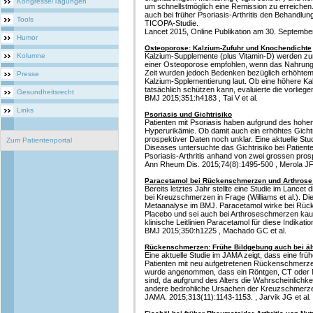
Kongresse/Tagungen
um schnellstmöglich eine Remission zu erreichen
auch bei früher Psoriasis-Arthritis den Behandlun
Tools
TICOPA-Studie.
Lancet 2015, Online Publikation am 30. September
Humor
Osteoporose: Kalzium-Zufuhr und Knochendichte
Kolumne
Kalzium-Supplemente (plus Vitamin-D) werden zur
einer Osteoporose empfohlen, wenn das Nahrungsk
Zeit wurden jedoch Bedenken bezüglich erhöhtem
Presse
Kalzium-Spplementierung laut. Ob eine höhere K
tatsächlich schützen kann, evaluierte die vorlieg
Gesundheitsrecht
BMJ 2015;351:h4183 , Tai V et al.
Links
Psoriasis und Gichtrisiko
Patienten mit Psoriasis haben aufgrund des hohen
Hyperurikämie. Ob damit auch ein erhöhtes Gichtr
prospektiver Daten noch unklar. Eine aktuelle Stu
Zum Patientenportal
Diseases untersuchte das Gichtrisiko bei Patiente
Psoriasis-Arthritis anhand von zwei grossen pros
Ann Rheum Dis. 2015;74(8):1495-500 , Merola JF 
Paracetamol bei Rückenschmerzen und Arthrose 
Bereits letztes Jahr stellte eine Studie im Lance
bei Kreuzschmerzen in Frage (Williams et al.). Di
Metaanalyse im BMJ. Paracetamol wirke bei Rüc
Placebo und sei auch bei Arthroseschmerzen ka
klinische Leitlinien Paracetamol für diese Indikat
BMJ 2015;350:h1225 , Machado GC et al.
Rückenschmerzen: Frühe Bildgebung auch bei ält
Eine aktuelle Studie im JAMA zeigt, dass eine frü
Patienten mit neu aufgetretenen Rückenschmerzen 
wurde angenommen, dass ein Röntgen, CT oder MR
sind, da aufgrund des Alters die Wahrscheinlichk
andere bedrohliche Ursachen der Kreuzschmerzen
JAMA. 2015;313(11):1143-1153. , Jarvik JG et al.