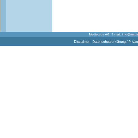
Mediscope AG E-mail:
info@medi
Disclaimer
|
Datenschutzerklärung / Privac