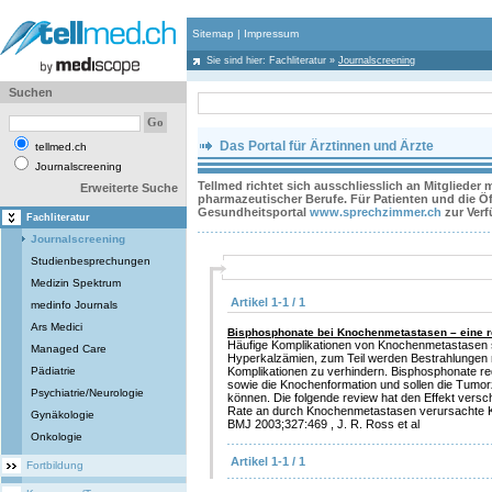
Sitemap
|
Impressum
Sie sind hier:
Fachliteratur
»
Journalscreening
Suchen
Das Portal für Ärztinnen und Ärzte
tellmed.ch
Journalscreening
Tellmed richtet sich ausschliesslich an Mitglieder
Erweiterte Suche
pharmazeutischer Berufe. Für Patienten und die Öff
Gesundheitsportal
www.sprechzimmer.ch
zur Ver
Fachliteratur
Journalscreening
Studienbesprechungen
Medizin Spektrum
Artikel 1-1 / 1
medinfo Journals
Ars Medici
Bisphosphonate bei Knochenmetastasen – eine 
Häufige Komplikationen von Knochenmetastasen 
Managed Care
Hyperkalzämien, zum Teil werden Bestrahlungen 
Pädiatrie
Komplikationen zu verhindern. Bisphosphonate re
sowie die Knochenformation und sollen die Tumorz
Psychiatrie/Neurologie
können. Die folgende review hat den Effekt versc
Rate an durch Knochenmetastasen verursachte K
Gynäkologie
BMJ 2003;327:469 , J. R. Ross et al
Onkologie
Artikel 1-1 / 1
Fortbildung