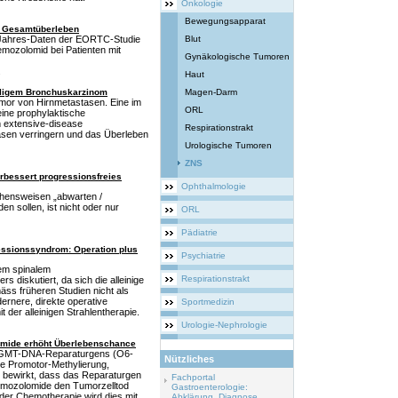
Onkologie
Bewegungsapparat
t Gesamtüberleben
-Jahres-Daten der EORTC-Studie
Blut
Temozolomid bei Patienten mit
Gynäkologische Tumoren
.
Haut
elligem Bronchuskarzinom
Magen-Darm
umor von Hirnmetastasen. Eine im
ORL
eine prophylaktische
m extensive-disease
Respirationstrakt
sen verringern und das Überleben
Urologische Tumoren
ZNS
rbessert progressionsfreies
Ophthalmologie
ehensweisen „abwarten /
 sollen, ist nicht oder nur
ORL
Pädiatrie
ssionssyndrom: Operation plus
Psychiatrie
tem spinalem
Respirationstrakt
diskutiert, da sich die alleinige
ss früheren Studien nicht als
ernere, direkte operative
Sportmedizin
der alleinigen Strahlentherapie.
Urologie-Nephrologie
omide erhöht Überlebenschance
s MGMT-DNA-Reparaturgens (O6-
Nützliches
e Promotor-Methylierung,
g bewirkt, dass das Reparaturgen
Fachportal
Temozolomide den Tumorzelltod
Gastroenterologie:
nder Chemotherapie wird dies mit
Abklärung, Diagnose