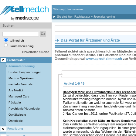
Sitemap
|
Impressum
Sie sind hier:
Fachliteratur
»
Journalscreening
Suchen
Das Portal für Ärztinnen und Ärzte
tellmed.ch
Journalscreening
Tellmed richtet sich ausschliesslich an Mitglieder
Erweiterte Suche
pharmazeutischer Berufe. Für Patienten und die Öff
Gesundheitsportal
www.sprechzimmer.ch
zur Ver
Fachliteratur
Journalscreening
Studienbesprechungen
Medizin Spektrum
Artikel 1-9 / 9
medinfo Journals
Ars Medici
Handytelefonie und Hirntumorrisiko bei Teenager
Es wird befürchtet, dass das Hirn von Kindern spe
Managed Care
Mobilfunkstrahlung reagieren könnte. Aydin und Ko
Pädiatrie
Fallkontrollstudie, an welcher auch die Schweiz t
Zusammenhang zwischen Handytelefonie und Hirn
Psychiatrie/Neurologie
Adoleszenten besteht.
J Natl Cancer Inst 2011, online Publikation 27. Juli 
Gynäkologie
Onkologie
Kein Krebsrisiko durch Nähe zu Handy-Sendema
Das kindliche Zentralnervensystem reagiert beson
elektromagnetische Störungsquellen. In einer gross
Fortbildung
wurde untersucht, ob das Wohnen in der Nähe 
der Schwangerschaft einen Einfluss auf das kindli