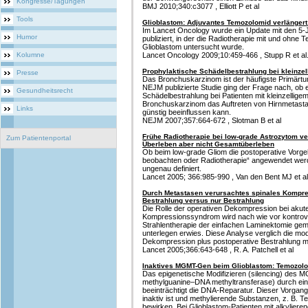
Kongresse/Tagungen
BMJ 2010;340:c3077 , Elliott P et al
Tools
Glioblastom: Adjuvantes Temozolomid verlänger
Im Lancet Oncology wurde ein Update mit den 5
Humor
publiziert, in der die Radiotherapie mit und ohne 
Glioblastom untersucht wurde.
Kolumne
Lancet Oncology 2009;10:459-466 , Stupp R et al
Prophylaktische Schädelbestrahlung bei kleinz
Presse
Das Bronchuskarzinom ist der häufigste Primärt
NEJM publizierte Studie ging der Frage nach, ob 
Gesundheitsrecht
Schädelbestrahlung bei Patienten mit kleinzellige
Bronchuskarzinom das Auftreten von Hirnmetasta
Links
günstig beeinflussen kann.
NEJM 2007;357:664-672 , Slotman B et al
Frühe Radiotherapie bei low-grade Astrozytom ve
Zum Patientenportal
Überleben aber nicht Gesamtüberleben
Ob beim low-grade Gliom die postoperative Vorg
beobachten oder Radiotherapie“ angewendet werden
ungenau definiert.
Lancet 2005; 366:985-990 , Van den Bent MJ et al
Durch Metastasen verursachtes spinales Kompre
Bestrahlung versus nur Bestrahlung
Die Rolle der operativen Dekompression bei aku
Kompressionssyndrom wird nach wie vor kontrovers 
Strahlentherapie der einfachen Laminektomie gemä
unterlegen erwies. Diese Analyse verglich die mod
Dekompression plus postoperative Bestrahlung mit 
Lancet 2005;366:643-648 , R. A. Patchell et al
Inaktives MGMT-Gen beim Glioblastom: Temozol
Das epigenetische Modifizieren (silencing) de
methylguanine–DNA methyltransferase) durch ein
beeinträchtigt die DNA-Reparatur. Dieser Vorgan
inaktiv ist und methylierende Substanzen, z. B. 
bewirken. Bei Glioblastom-Patienten mit alkyliere