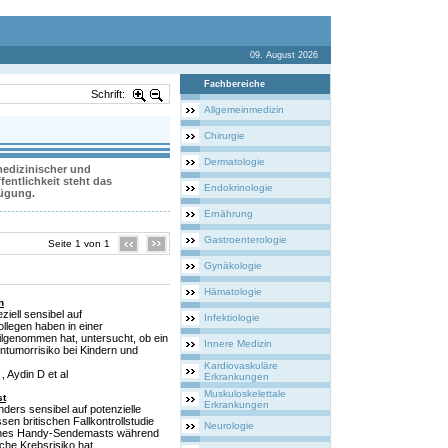
09. August 2026
Fachbereiche
Schrift:
Allgemeinmedizin
Chirurgie
Dermatologie
 medizinischer und
entlichkeit steht das
Endokrinologie
fügung.
Ernährung
Gastroenterologie
Seite 1 von 1
Gynäkologie
Hämatologie
n
ziell sensibel auf
Infektiologie
llegen haben in einer
eilgenommen hat, untersucht, ob ein
Innere Medizin
tumorrisiko bei Kindern und
Kardiovaskuläre
, Aydin D et al
Erkrankungen
Muskuloskelettale
st
Erkrankungen
ders sensibel auf potenzielle
en britischen Fallkontrollstudie
Neurologie
eines Handy-Sendemasts während
che Krebsrisiko hat.