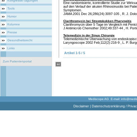
Kongresse/Tagungen
Eine randomisierte, kontrollierte Studie zur Wirks
auf den Verlauf der akuten Rhinosinusitis bei Pat
Tools
Symptomen.
JAMA 2001 Dec 26;286(24):3097-105 , R. J. Dolor
Humor
Clarithromycin bei Streptokokken Pharyngitis
Kolumne
Clarithromycin über 5 Tage im Vergleich mit Penici
J Antimicrob Chemother 2002;49:337-44 , H. Portie
Presse
Telemedizin in der Sinus Chirurgie
Telemedizinische Überwachung von endoskopisch 
Gesundheitsrecht
Laryngoscope 2002 Feb;112(2):216-9 , L. P. Burge
Links
Artikel 1-5 / 5
Zum Patientenportal
Mediscope AG E-mail:
info@medi
Disclaimer
|
Datenschutzerklärung / Privac