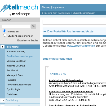
Sitemap
|
Impressum
Sie sind hier:
Fachliteratur
»
Studienbesprechungen
Suchen
Das Portal für Ärztinnen und Ärzte
tellmed.ch
Studienbesprechungen
Tellmed richtet sich ausschliesslich an Mitglieder
Erweiterte Suche
pharmazeutischer Berufe. Für Patienten und die Öff
Gesundheitsportal
www.sprechzimmer.ch
zur Ver
Fachliteratur
Journalscreening
Studienbesprechungen
Studienbesprechungen
Medizin Spektrum
medinfo Journals
Ars Medici
Artikel 1-5 / 5
Managed Care
Pädiatrie
Antibiotika bei Rhinosinusitis
Wirkung von Amoxi/Clav in klinisch diagnostiziert
Psychiatrie/Neurologie
Arch Intern Med 2003;163:1793-1798 , H. C. Buche
Gynäkologie
Antibiotika bei der akuten Otitis media
Onkologie
Untersuchung von Prädiktoren hinsichtlich kompliz
Kindern und Nutzen der Antibiotika.
BMJ 2002; 325: 22-26 , P. Little et al
Fortbildung
Steroid-Zusatztherapie bei Rhinosinusitis