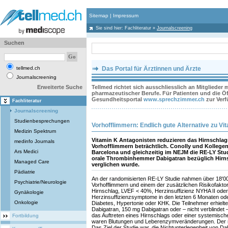
Sitemap
|
Impressum
Sie sind hier:
Fachliteratur
»
Journalscreening
Suchen
tellmed.ch
Das Portal für Ärztinnen und Ärzte
Journalscreening
Erweiterte Suche
Tellmed richtet sich ausschliesslich an Mitglieder
pharmazeutischer Berufe. Für Patienten und die Öff
Gesundheitsportal
www.sprechzimmer.ch
zur Ver
Fachliteratur
Journalscreening
Studienbesprechungen
Vorhofflimmern: Endlich gute Alternative zu Vi
Medizin Spektrum
Vitamin K Antagonisten reduzieren das Hirnschlagr
medinfo Journals
Vorhofflimmern beträchtlich. Conolly und Kollege
Ars Medici
Barcelona und gleichzeitig im NEJM die RE-LY Studi
orale Thrombinhemmer Dabigatran bezüglich Hirns
Managed Care
verglichen wurde.
Pädiatrie
An der randomisierten RE-LY Studie nahmen über 18'00
Psychiatrie/Neurologie
Vorhofflimmern und einem der zusätzlichen Risikofaktore
Hirnschlag, LVEF < 40%, Herzinsuffizienz NYHA II ode
Gynäkologie
Herzinsuffizienzsymptome in den letzten 6 Monaten oder
Onkologie
Diabetes, Hypertonie oder KHK. Die Teilnehmer erhielt
Dabigatran, 150 mg Dabigatran oder – nicht verblindet
das Auftreten eines Hirnschlags oder einer systemisch
Fortbildung
waren Blutungen und Leberenzymveränderungen. Der mi
Das Ziel der Studie war, die Nichtunterlegenheit von D