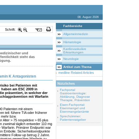
08. August 2026
Fachbereiche
Schrift:
Allgemeinmedizin
Hämatologie
Kardiovaskuläre
Erkrankungen
 medizinischer und
entlichkeit steht das
Neurologie
fügung.
Artikel zum Thema
medline Related Articles
tamin K Antagonisten
Nützliches
isiko bei Patienten mit
n haben am ESC 2009 in
Fachportal
e präsentiert, in welcher der
Gastroenterologie:
chlagprävention mit Warfarin
Abklärung, Diagnose
Therapie, Prävention
Eisen-Fachportal:
Eisenmangel und
0 Patienten mit einem
Eisenmangelanämie
n teil: fühere TIA oder früherer
r mehr bzw.
Sprechzimmer:
Patientenratgeber
 Alter > 75 respektive > 65 plus
en zweimal täglich entweder 110 mg
 – Warfarin. Primärer Endpunkt war
en Embolie. Sicherheitsendpunkte
ttlere Follow-up betrug 2 Jahre.
abigatran gegenüber Warfarin zu