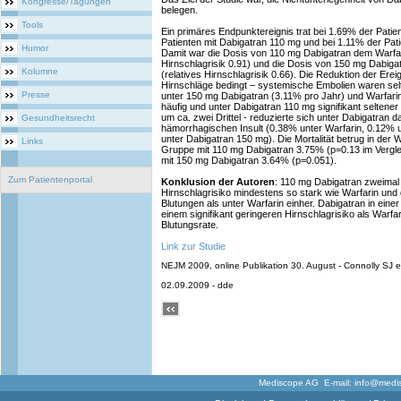
Kongresse/Tagungen
belegen.
Tools
Ein primäres Endpunktereignis trat bei 1.69% der Patien
Patienten mit Dabigatran 110 mg und bei 1.11% der Pat
Humor
Damit war die Dosis von 110 mg Dabigatran dem Warfarin
Hirnschlagrisik 0.91) und die Dosis von 150 mg Dabigat
Kolumne
(relatives Hirnschlagrisik 0.66). Die Reduktion der Ere
Hirnschläge bedingt – systemische Embolien waren se
Presse
unter 150 mg Dabigatran (3.11% pro Jahr) und Warfarin
häufig und unter Dabigatran 110 mg signifikant seltene
um ca. zwei Drittel - reduzierte sich unter Dabigatran d
Gesundheitsrecht
hämorrhagischen Insult (0.38% unter Warfarin, 0.12% 
unter Dabigatran 150 mg). Die Mortalität betrug in der 
Links
Gruppe mit 110 mg Dabigatran 3.75% (p=0.13 im Vergle
mit 150 mg Dabigatran 3.64% (p=0.051).
Zum Patientenportal
Konklusion der Autoren
: 110 mg Dabigatran zweimal 
Hirnschlagrisiko mindestens so stark wie Warfarin und g
Blutungen als unter Warfarin einher. Dabigatran in ein
einem signifikant geringeren Hirnschlagrisiko als Warfari
Blutungsrate.
Link zur Studie
NEJM 2009, online Publikation 30. August - Connolly SJ et
02.09.2009 - dde
Mediscope AG E-mail:
info@medi