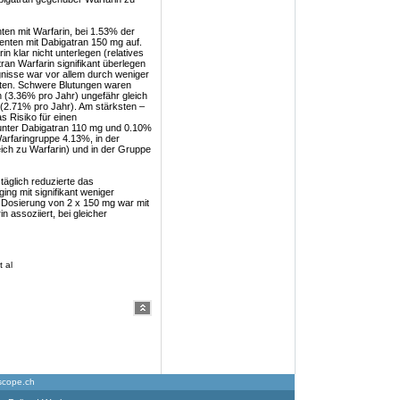
ten mit Warfarin, bei 1.53% der
ienten mit Dabigatran 150 mg auf.
 klar nicht unterlegen (relatives
ran Warfarin signifikant überlegen
ignisse war vor allem durch weniger
lten. Schwere Blutungen waren
 (3.36% pro Jahr) ungefähr gleich
r (2.71% pro Jahr). Am stärksten –
as Risiko für einen
unter Dabigatran 110 mg und 0.10%
Warfaringruppe 4.13%, in der
ich zu Warfarin) und in der Gruppe
täglich reduzierte das
ing mit signifikant weniger
er Dosierung von 2 x 150 mg war mit
n assoziiert, bei gleicher
 al
scope.ch