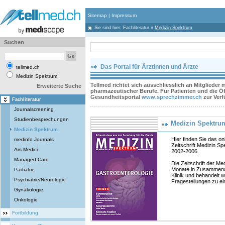
Sitemap
|
Impressum
Sie sind hier:
Fachliteratur
»
Medizin Spektrum
Suchen
Das Portal für Ärztinnen und Ärzte
tellmed.ch
Medizin Spektrum
Tellmed richtet sich ausschliesslich an Mitglieder
Erweiterte Suche
pharmazeutischer Berufe. Für Patienten und die Öff
Gesundheitsportal
www.sprechzimmer.ch
zur Ver
Fachliteratur
Journalscreening
Studienbesprechungen
Medizin Spektru
Medizin Spektrum
Hier finden Sie das on
medinfo Journals
Zeitschrift Medizin S
Ars Medici
2002-2006.
Managed Care
Die Zeitschrift der M
Monate in Zusammenar
Pädiatrie
Klinik und behandelt w
Psychiatrie/Neurologie
Fragestellungen zu e
Gynäkologie
Onkologie
Fortbildung