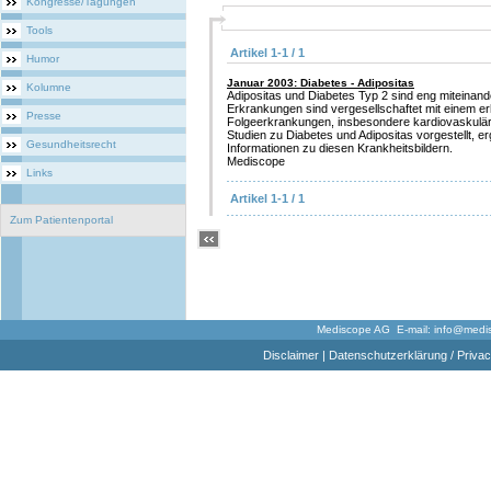
Kongresse/Tagungen
Tools
Artikel 1-1 / 1
Humor
Januar 2003: Diabetes - Adipositas
Kolumne
Adipositas und Diabetes Typ 2 sind eng miteinand
Erkrankungen sind vergesellschaftet mit einem er
Presse
Folgeerkrankungen, insbesondere kardiovaskulä
Studien zu Diabetes und Adipositas vorgestellt, er
Gesundheitsrecht
Informationen zu diesen Krankheitsbildern.
Mediscope
Links
Artikel 1-1 / 1
Zum Patientenportal
Mediscope AG E-mail:
info@medi
Disclaimer
|
Datenschutzerklärung / Privac