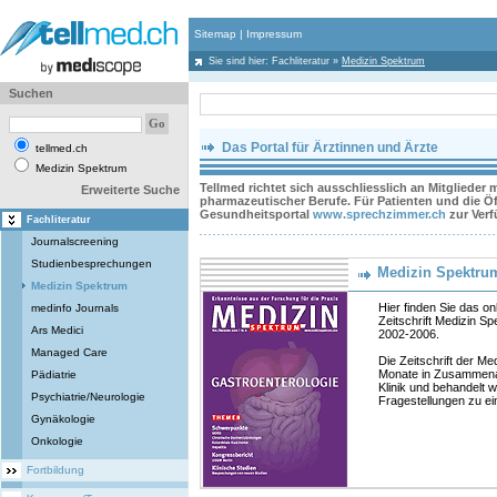
Sitemap
|
Impressum
Sie sind hier:
Fachliteratur
»
Medizin Spektrum
Suchen
Das Portal für Ärztinnen und Ärzte
tellmed.ch
Medizin Spektrum
Tellmed richtet sich ausschliesslich an Mitglieder
Erweiterte Suche
pharmazeutischer Berufe. Für Patienten und die Öff
Gesundheitsportal
www.sprechzimmer.ch
zur Ver
Fachliteratur
Journalscreening
Studienbesprechungen
Medizin Spektru
Medizin Spektrum
Hier finden Sie das on
medinfo Journals
Zeitschrift Medizin S
Ars Medici
2002-2006.
Managed Care
Die Zeitschrift der M
Monate in Zusammenar
Pädiatrie
Klinik und behandelt w
Psychiatrie/Neurologie
Fragestellungen zu e
Gynäkologie
Onkologie
Fortbildung