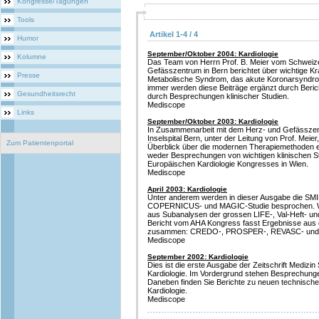
Kongresse/Tagungen
Tools
Artikel 1-4 / 4
Humor
September/Oktober 2004: Kardiologie
Kolumne
Das Team von Herrn Prof. B. Meier vom Schweiz
Gefässzentrum in Bern berichtet über wichtige Kra
Presse
Metabolische Syndrom, das akute Koronarsyndr
immer werden diese Beiträge ergänzt durch Ber
Gesundheitsrecht
durch Besprechungen klinischer Studien.
Mediscope
Links
September/Oktober 2003: Kardiologie
In Zusammenarbeit mit dem Herz- und Gefässzent
Inselspital Bern, unter der Leitung von Prof. Meie
Zum Patientenportal
Überblick über die modernen Therapiemethoden e
weder Besprechungen von wichtigen klinischen St
Europäischen Kardiologie Kongresses in Wien.
Mediscope
April 2003: Kardiologie
Unter anderem werden in dieser Ausgabe die SMI
COPERNICUS- und MAGIC-Studie besprochen. We
aus Subanalysen der grossen LIFE-, Val-Heft- un
Bericht vom AHA Kongress fasst Ergebnisse aus d
zusammen: CREDO-, PROSPER-, REVASC- und 
Mediscope
September 2002: Kardiologie
Dies ist die erste Ausgabe der Zeitschrift Mediz
Kardiologie. Im Vordergrund stehen Besprechungen
Daneben finden Sie Berichte zu neuen technische
Kardiologie.
Mediscope