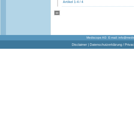
Artikel 1-4 / 4
Mediscope AG E-mail:
info@medi
Disclaimer
|
Datenschutzerklärung / Privac