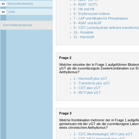
Gesundheitsrecht
4 - ASAT GOT)
5 - Hb und Hk
Links
6 - Erythrozyten-Indices
7 - LAP und Alkalische Phosphatase
8 - ASAT und ALAT
Zum Patientenportal
9 - CDT (carbohydrate deficient transferrin)
10 - Kreatinin
11 - Harnstoff
Frage 2
Welcher einzelne der in Frage 1 aufgeführten Bluttes
γGT als die zuverlässigste Zweierkombination zur 
Aethylismus?
1 - Harnstoff plus γGT
2 - Transferrin plus γGT
3 - CDT plus γGT
4 - MCV plus γGT
Frage 3
Welche Kombination mehrerer der in Frage 1 aufgeführ
gemeinsam mit der γGT als die zuverlässigste Labor
eines chronischen Aethylismus?
1 - CDT, Alkoholspiegel, MCV plus γGT
2 - CDT, MCV, Harnstoff plus γGT