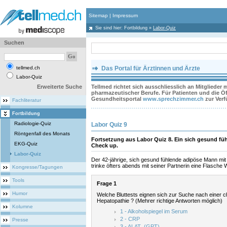
Sitemap
|
Impressum
Sie sind hier:
Fortbildung
»
Labor-Quiz
Suchen
tellmed.ch
Das Portal für Ärztinnen und Ärzte
Labor-Quiz
Erweiterte Suche
Tellmed richtet sich ausschliesslich an Mitglieder
pharmazeutischer Berufe. Für Patienten und die Öff
Gesundheitsportal
www.sprechzimmer.ch
zur Ver
Fachliteratur
Fortbildung
Radiologie-Quiz
Labor Quiz 9
Röntgenfall des Monats
Fortsetzung aus Labor Quiz 8. Ein sich gesund f
EKG-Quiz
Check up.
Labor-Quiz
Der 42-jährige, sich gesund fühlende adipöse Mann mit
trinke öfters abends mit seiner Partnerin eine Flasche
Kongresse/Tagungen
Tools
Frage 1
Humor
Welche Bluttests eignen sich zur Suche nach einer 
Hepatopathie ? (Mehrer richtige Antworten möglich)
Kolumne
1 - Alkoholspiegel im Serum
2 - CRP
Presse
3 - ALAT (GPT)