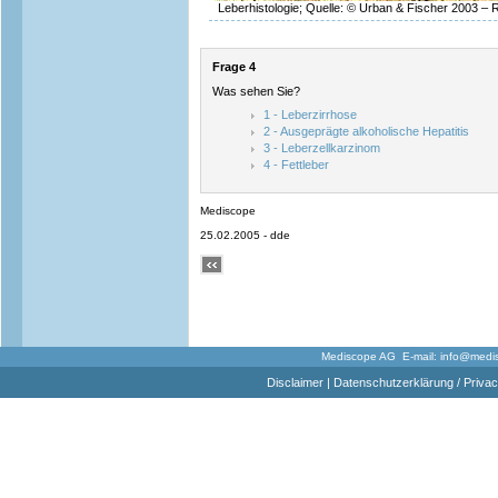
Leberhistologie; Quelle: © Urban & Fischer 2003 – R
Frage 4
Was sehen Sie?
1 - Leberzirrhose
2 - Ausgeprägte alkoholische Hepatitis
3 - Leberzellkarzinom
4 - Fettleber
Mediscope
25.02.2005 - dde
Mediscope AG E-mail:
info@medi
Disclaimer
|
Datenschutzerklärung / Privac