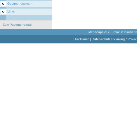
Gesundheitsrecht
Links
Zum Patientenportal
Mediscope AG E-mail:
info@medi
Disclaimer
|
Datenschutzerklärung / Privac