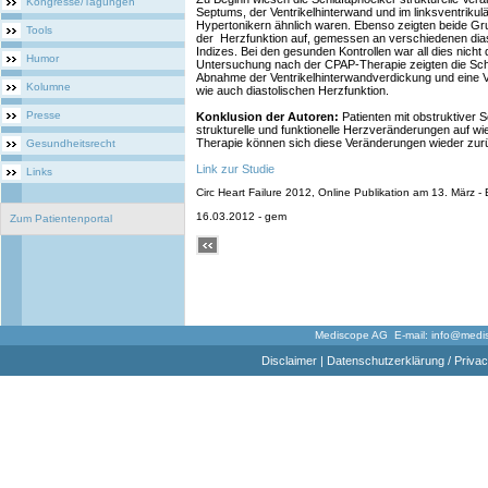
Kongresse/Tagungen
Septums, der Ventrikelhinterwand und im linksventrikul
Hypertonikern ähnlich waren. Ebenso zeigten beide G
Tools
der Herzfunktion auf, gemessen an verschiedenen dias
Indizes. Bei den gesunden Kontrollen war all dies nicht 
Humor
Untersuchung nach der CPAP-Therapie zeigten die Scha
Abnahme der Ventrikelhinterwandverdickung und eine V
Kolumne
wie auch diastolischen Herzfunktion.
Presse
Konklusion der Autoren:
Patienten mit obstruktiver 
strukturelle und funktionelle Herzveränderungen auf wi
Therapie können sich diese Veränderungen wieder zurü
Gesundheitsrecht
Link zur Studie
Links
Circ Heart Failure 2012, Online Publikation am 13. März - B
16.03.2012 - gem
Zum Patientenportal
Mediscope AG E-mail:
info@medi
Disclaimer
|
Datenschutzerklärung / Privac