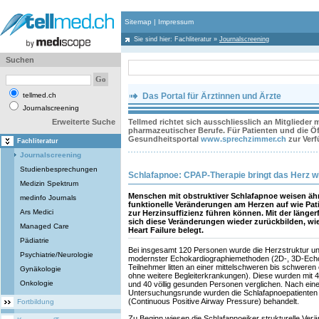
Sitemap
|
Impressum
Sie sind hier:
Fachliteratur
»
Journalscreening
Suchen
tellmed.ch
Das Portal für Ärztinnen und Ärzte
Journalscreening
Erweiterte Suche
Tellmed richtet sich ausschliesslich an Mitglieder
pharmazeutischer Berufe. Für Patienten und die Öff
Gesundheitsportal
www.sprechzimmer.ch
zur Ver
Fachliteratur
Journalscreening
Studienbesprechungen
Schlafapnoe: CPAP-Therapie bringt das Herz w
Medizin Spektrum
Menschen mit obstruktiver Schlafapnoe weisen ähn
medinfo Journals
funktionelle Veränderungen am Herzen auf wie Pat
Ars Medici
zur Herzinsuffizienz führen können. Mit der länger
sich diese Veränderungen wieder zurückbilden, wie
Managed Care
Heart Failure belegt.
Pädiatrie
Bei insgesamt 120 Personen wurde die Herzstruktur un
Psychiatrie/Neurologie
modernster Echokardiographiemethoden (2D-, 3D-Echo,
Teilnehmer litten an einer mittelschweren bis schweren
Gynäkologie
ohne weitere Begleiterkrankungen). Diese wurden mit 
Onkologie
und 40 völlig gesunden Personen verglichen. Nach eine
Untersuchungsrunde wurden die Schlafapnoepatienten
(Continuous Positive Airway Pressure) behandelt.
Fortbildung
Zu Beginn wiesen die Schlafapnoeiker strukturelle Verä