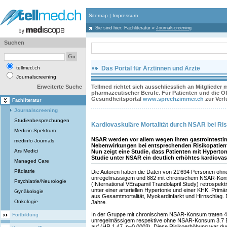
Sitemap
|
Impressum
Sie sind hier:
Fachliteratur
»
Journalscreening
Suchen
tellmed.ch
Das Portal für Ärztinnen und Ärzte
Journalscreening
Erweiterte Suche
Tellmed richtet sich ausschliesslich an Mitglieder
pharmazeutischer Berufe. Für Patienten und die Öff
Gesundheitsportal
www.sprechzimmer.ch
zur Ver
Fachliteratur
Journalscreening
Studienbesprechungen
Kardiovaskuläre Mortalität durch NSAR bei Ri
Medizin Spektrum
NSAR werden vor allem wegen ihren gastrointestin
medinfo Journals
Nebenwirkungen bei entsprechenden Risikopatient
Ars Medici
Nun zeigt eine Studie, dass Patienten mit Hyperto
Studie unter NSAR ein deutlich erhöhtes kardiovas
Managed Care
Pädiatrie
Die Autoren haben die Daten von 21'694 Personen ohne 
unregelmässigem und 882 mit chronischem NSAR-Kon
Psychiatrie/Neurologie
(INternational VErapamil Trandolapril Study) retrospektiv
unter einer arteriellen Hypertonie und einer KHK. Prim
Gynäkologie
aus Gesamtmortalität, Myokardinfarkt und Hirnschlag. D
Onkologie
Jahre.
In der Gruppe mit chronischem NSAR-Konsum traten 4.
Fortbildung
unregelmässigem respektive ohne NSAR-Konsum 3.7 Er
auf (HR 1.47, p=0.0003). Diese Risikoerhöhung war du