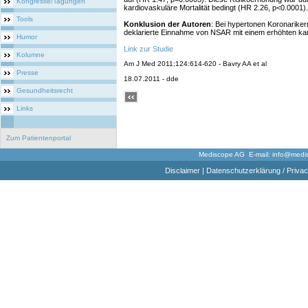
Kongresse/Tagungen
kardiovaskuläre Mortalität bedingt (HR 2.26, p<0.0001).
Tools
Konklusion der Autoren
: Bei hypertonen Koronariker
deklarierte Einnahme von NSAR mit einem erhöhten kard
Humor
Link zur Studie
Kolumne
Am J Med 2011;124:614-620 - Bavry AA et al
Presse
18.07.2011 - dde
Gesundheitsrecht
Links
Zum Patientenportal
Mediscope AG E-mail:
info@medi
Disclaimer
|
Datenschutzerklärung / Privac