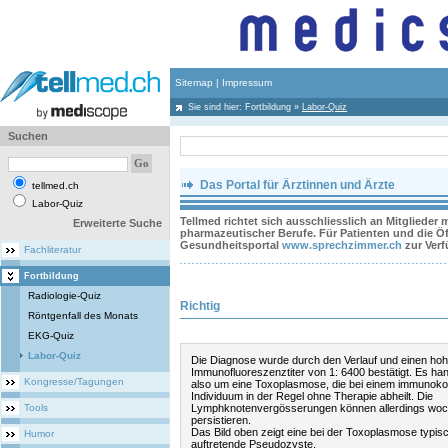
Sitemap
|
Impressum
Sie sind hier:
Fortbildung
»
Labor-Quiz
Suchen
Das Portal für Ärztinnen und Ärzte
tellmed.ch
Labor-Quiz
Tellmed richtet sich ausschliesslich an Mitglieder
Erweiterte Suche
pharmazeutischer Berufe. Für Patienten und die Öff
Gesundheitsportal
www.sprechzimmer.ch
zur Ver
Fachliteratur
Fortbildung
Radiologie-Quiz
Richtig
Röntgenfall des Monats
EKG-Quiz
Labor-Quiz
Die Diagnose wurde durch den Verlauf und einen ho
Immunofluoreszenztiter von 1: 6400 bestätigt. Es han
Kongresse/Tagungen
also um eine Toxoplasmose, die bei einem immunok
Individuum in der Regel ohne Therapie abheilt. Die
Tools
Lymphknotenvergösserungen können allerdings woc
persistieren.
Das Bild oben zeigt eine bei der Toxoplasmose typis
Humor
auftretende Pseudozyste.