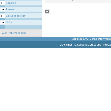
Kolumne
Presse
Gesundheitsrecht
Links
Zum Patientenportal
Mediscope AG E-mail:
info@medi
Disclaimer
|
Datenschutzerklärung / Privac