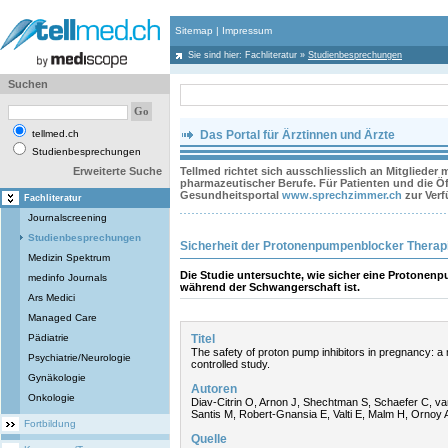
Sitemap
|
Impressum
Sie sind hier:
Fachliteratur
»
Studienbesprechungen
Suchen
tellmed.ch
Das Portal für Ärztinnen und Ärzte
Studienbesprechungen
Erweiterte Suche
Tellmed richtet sich ausschliesslich an Mitglieder
pharmazeutischer Berufe. Für Patienten und die Öff
Gesundheitsportal
www.sprechzimmer.ch
zur Ver
Fachliteratur
Journalscreening
Studienbesprechungen
Sicherheit der Protonenpumpenblocker Therap
Medizin Spektrum
Die Studie untersuchte, wie sicher eine Protonen
medinfo Journals
während der Schwangerschaft ist.
Ars Medici
Managed Care
Pädiatrie
Titel
The safety of proton pump inhibitors in pregnancy: a 
Psychiatrie/Neurologie
controlled study.
Gynäkologie
Autoren
Onkologie
Diav-Citrin O, Arnon J, Shechtman S, Schaefer C, v
Santis M, Robert-Gnansia E, Valti E, Malm H, Ornoy 
Fortbildung
Quelle