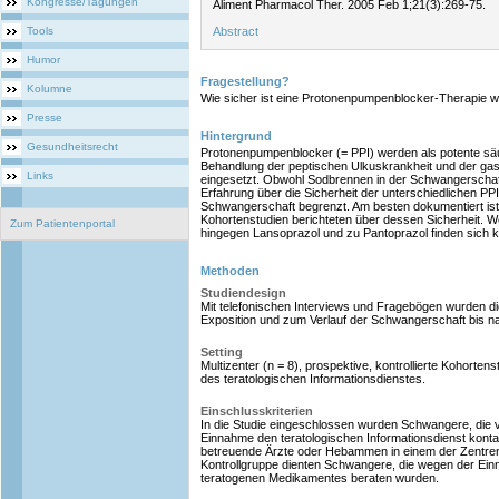
Kongresse/Tagungen
Aliment Pharmacol Ther. 2005 Feb 1;21(3):269-75.
Tools
Abstract
Humor
Fragestellung?
Kolumne
Wie sicher ist eine Protonenpumpenblocker-Therapie 
Presse
Hintergrund
Gesundheitsrecht
Protonenpumpenblocker (= PPI) werden als potente 
Behandlung der peptischen Ulkuskrankheit und der ga
Links
eingesetzt. Obwohl Sodbrennen in der Schwangerschaft 
Erfahrung über die Sicherheit der unterschiedlichen P
Schwangerschaft begrenzt. Am besten dokumentiert is
Kohortenstudien berichteten über dessen Sicherheit. W
Zum Patientenportal
hingegen Lansoprazol und zu Pantoprazol finden sich k
Methoden
Studiendesign
Mit telefonischen Interviews und Fragebögen wurden di
Exposition und zum Verlauf der Schwangerschaft bis n
Setting
Multizenter (n = 8), prospektive, kontrollierte Kohort
des teratologischen Informationsdienstes.
Einschlusskriterien
In die Studie eingeschlossen wurden Schwangere, die 
Einnahme den teratologischen Informationsdienst kont
betreuende Ärzte oder Hebammen in einem der Zentren 
Kontrollgruppe dienten Schwangere, die wegen der Einn
teratogenen Medikamentes beraten wurden.