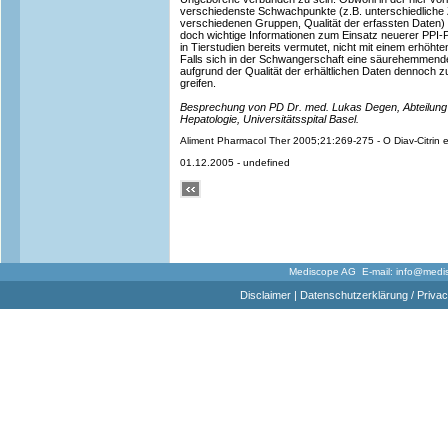
verschiedenste Schwachpunkte (z.B. unterschiedliche
verschiedenen Gruppen, Qualität der erfassten Daten) kr
doch wichtige Informationen zum Einsatz neuerer PPI-Pr
in Tierstudien bereits vermutet, nicht mit einem erhöht
Falls sich in der Schwangerschaft eine säurehemmende
aufgrund der Qualität der erhältlichen Daten dennoch
greifen.
Besprechung von PD Dr. med. Lukas Degen, Abteilung 
Hepatologie, Universitätsspital Basel.
Aliment Pharmacol Ther 2005;21:269-275 - O Diav-Citrin e
01.12.2005 - undefined
Mediscope AG E-mail:
info@medi
Disclaimer
|
Datenschutzerklärung / Privac