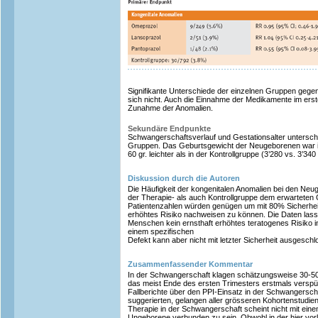
Signifikante Unterschiede der einzelnen Gruppen gege
sich nicht. Auch die Einnahme der Medikamente im erst
Zunahme der Anomalien.
Sekundäre Endpunkte
Schwangerschaftsverlauf und Gestationsalter unterschi
Gruppen. Das Geburtsgewicht der Neugeborenen war 
60 gr. leichter als in der Kontrollgruppe (3’280 vs. 3’340 
Diskussion durch die Autoren
Die Häufigkeit der kongenitalen Anomalien bei den Ne
der Therapie- als auch Kontrollgruppe dem erwarteten 
Patientenzahlen würden genügen um mit 80% Sicherheit
erhöhtes Risiko nachweisen zu können. Die Daten las
Menschen kein ernsthaft erhöhtes teratogenes Risiko in
einem spezifischen
Defekt kann aber nicht mit letzter Sicherheit ausgesch
Zusammenfassender Kommentar
In der Schwangerschaft klagen schätzungsweise 30-5
das meist Ende des ersten Trimesters erstmals verspür
Fallberichte über den PPI-Einsatz in der Schwangersch
suggerierten, gelangen aller grösseren Kohortenstudie
Therapie in der Schwangerschaft scheint nicht mit eine
Ungeborene verbunden zu sein. Obwohl in der hier vor