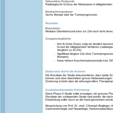
Sekundärer Endpunkt
Radiologische Grösse der Metastasen in bildgebenden 
Beobachtungsdauer
Sechs Monate oder bis Tumorprogression.
Resultate
Basisdaten
Mediane Überlebenszeit kann zur Zeit noch nicht bere
Gruppenvergleiche
Arm B (hohe Dosis) zeigt ein deutlich besser
Grund der bildgebenden Verfahren (radiologi
Vergleich zu 42.2%)
Signifikant längere Zeit ohne Tumorprogress
Monaten)
Keine höhere Knochenmarkstoxizität trotz 34
Diskussion durch die Autoren
Die Resultate der Studie dokumentieren, dass beide 
können und ohne übertrieben grosse Nebenwirkungen 
Dosierung scheint aber die wirkungsvollere Therapieopt
Zusammenfassender Kommentar
Diese Phase-II-Studie sollte ermutigen, ein grosses Pha
Resultate der vorliegenden Studie sind positiv, die näch
Entwicklung sollte rasch an die Hand genommen werde
Besprechung von Prof. Dr. med. Christoph Beglinger, Abt
Gastroenterologie und Hepatologie, Kantonsspital Base