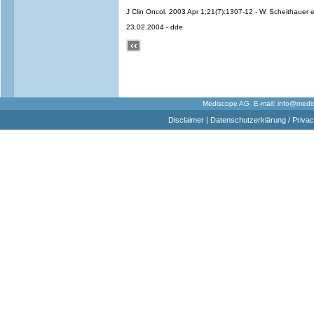
J Clin Oncol. 2003 Apr 1;21(7):1307-12 - W. Scheithauer e
23.02.2004 - dde
Mediscope AG E-mail:
info@medi
Disclaimer
|
Datenschutzerklärung / Privac