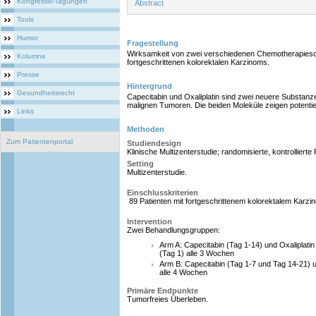
Kongresse/Tagungen
Abstract
Tools
Humor
Fragestellung
Wirksamkeit von zwei verschiedenen Chemotherapies
Kolumne
fortgeschrittenen kolorektalen Karzinoms.
Presse
Hintergrund
Gesundheitsrecht
Capecitabin und Oxaliplatin sind zwei neuere Substan
malignen Tumoren. Die beiden Moleküle zeigen potentie
Links
Methoden
Zum Patientenportal
Studiendesign
Klinische Multizenterstudie; randomisierte, kontrollierte
Setting
Multizenterstudie.
Einschlusskriterien
89 Patienten mit fortgeschrittenem kolorektalem Karzi
Intervention
Zwei Behandlungsgruppen:
Arm A: Capecitabin (Tag 1-14) und Oxaliplatin
(Tag 1) alle 3 Wochen
Arm B: Capecitabin (Tag 1-7 und Tag 14-21) u
alle 4 Wochen
Primäre Endpunkte
Tumorfreies Überleben.