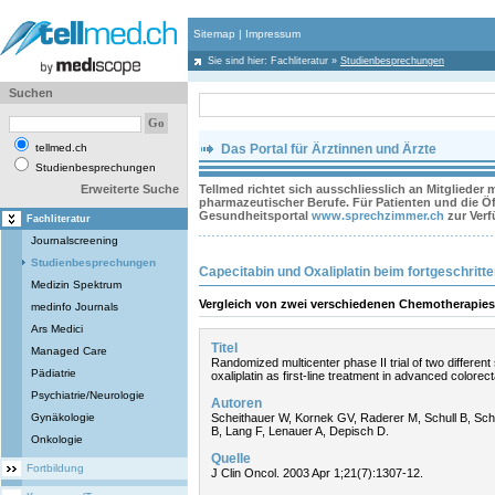
Sitemap
|
Impressum
Sie sind hier:
Fachliteratur
»
Studienbesprechungen
Suchen
tellmed.ch
Das Portal für Ärztinnen und Ärzte
Studienbesprechungen
Erweiterte Suche
Tellmed richtet sich ausschliesslich an Mitglieder
pharmazeutischer Berufe. Für Patienten und die Öff
Gesundheitsportal
www.sprechzimmer.ch
zur Ver
Fachliteratur
Journalscreening
Studienbesprechungen
Capecitabin und Oxaliplatin beim fortgeschrit
Medizin Spektrum
Vergleich von zwei verschiedenen Chemotherapie
medinfo Journals
Ars Medici
Titel
Managed Care
Randomized multicenter phase II trial of two differen
Pädiatrie
oxaliplatin as first-line treatment in advanced colorec
Psychiatrie/Neurologie
Autoren
Gynäkologie
Scheithauer W, Kornek GV, Raderer M, Schull B, Sc
B, Lang F, Lenauer A, Depisch D.
Onkologie
Quelle
Fortbildung
J Clin Oncol. 2003 Apr 1;21(7):1307-12.