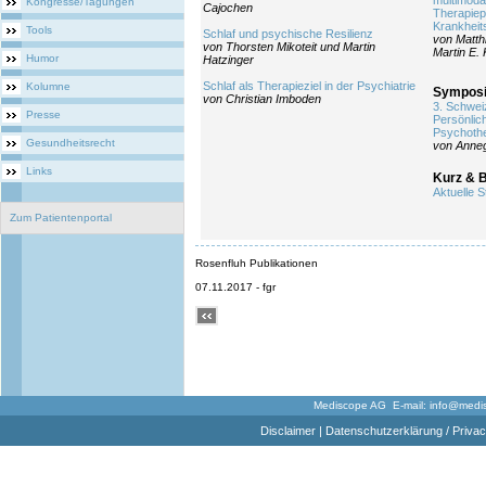
multimodal
Kongresse/Tagungen
Cajochen
Therapiep
Krankhei
Tools
Schlaf und psychische Resilienz
von Matth
von Thorsten Mikoteit und Martin
Martin E.
Humor
Hatzinger
Schlaf als Therapieziel in der Psychiatrie
Kolumne
Symposi
von Christian Imboden
3. Schwei
Presse
Persönlic
Psychothe
Gesundheitsrecht
von Anneg
Links
Kurz & 
Aktuelle S
Zum Patientenportal
Rosenfluh Publikationen
07.11.2017 - fgr
Mediscope AG E-mail:
info@medi
Disclaimer
|
Datenschutzerklärung / Privac