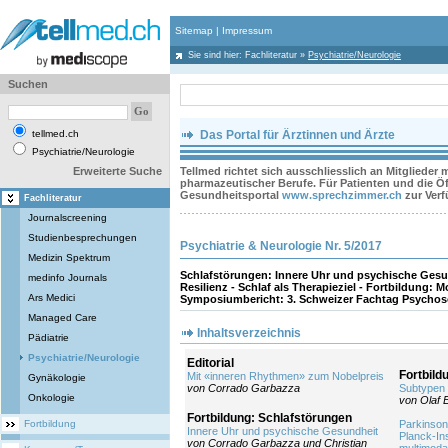
Sitemap
|
Impressum
Sie sind hier:
Fachliteratur
»
Psychiatrie/Neurologie
Suchen
tellmed.ch
Das Portal für Ärztinnen und Ärzte
Psychiatrie/Neurologie
Erweiterte Suche
Tellmed richtet sich ausschliesslich an Mitglieder
pharmazeutischer Berufe. Für Patienten und die Öff
Gesundheitsportal
www.sprechzimmer.ch
zur Ver
Fachliteratur
Journalscreening
Studienbesprechungen
Psychiatrie & Neurologie Nr. 5/2017
Medizin Spektrum
Schlafstörungen: Innere Uhr und psychische Gesu
medinfo Journals
Resilienz - Schlaf als Therapieziel - Fortbildung: 
Ars Medici
Symposiumbericht: 3. Schweizer Fachtag Psychosom
Managed Care
Inhaltsverzeichnis
Pädiatrie
Psychiatrie/Neurologie
Editorial
Fortbild
Mit «inneren Rhythmen» zum Nobelpreis
Gynäkologie
von Corrado Garbazza
Subtypen 
Onkologie
von Olaf 
Fortbildung: Schlafstörungen
Fortbildung
Parkinso
Innere Uhr und psychische Gesundheit
Planck-Ins
von Corrado Garbazza und Christian