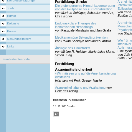
Kongresse/Tagungen
Fortbildung: Stroke
Arzneimit
Interakti
Die stufengerechte Hirnschlagversorgung
Tools
Epilepsiep
von der Akutphase bis zur Rehabilitation
von Karin 
von Markus Schlager, Sebastian von Arx,
Eveline J
Humor
Urs Fischer
Arzneimitt
Endovaskuläre Therapie des
Kolumne
Menschen
ischämischen Hirnschlags
Psychopha
von Pasquale Mordasini und Jan Gralla
Presse
von Steph
Medikamentöse Sekundärprävention
Gesundheitsrecht
Wie früh u
von Hakan Sarikaya und Marcel Arnold
intensiver
Links
Autismus
Ätiologie des Hirninfarkts
Eine syst
von Mirjam R. Heldner, Marie-Luise Mono,
von Julia
Simon Jung
Goth, Eve
Zum Patientenportal
Fortbildung
Arzneimittelsicherheit
«Wir müssen uns auf die Amerikanisierung
einstellen»
Interview mit Prof. Gregor Hasler
Arzneimittelhaftung und Arzthaftung
von
Felix Kesselring
Rosenfluh Publikationen
14.11.2015 - dzu