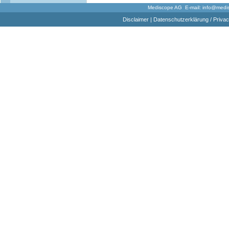
Mediscope AG E-mail:
info@medi
Disclaimer
|
Datenschutzerklärung / Privac