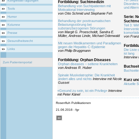
7th Swiss
Kongresse/Tagungen
Fortbildung: Suchtmedizin
Disorders
Behandlung von Suchtpatienten mit
und Altern
Tools
Motivational Interviewing
von Otto Schmid und Stephanie Feh
Serie: N
Humor
Behandlung der posttraumatischen
Suchtme
Belastungsstörung bei
Kolumne
Teil 3: W
substanzbezogenen Störungen
Intervent
von Margit G. Proescholdt, Sandra E.
komorbid
Presse
Müller, Andreas Linde, Michael Odenwald
von Fran
Gesundheitsrecht
Mit neuen Medikamenten und Paradigmen
Fortbild
gegen die Hepatitis-C-Epidemie
Links
Die Liste 
von Philip Bruggmann
ist lang
Interview
Fortbildung: Orphan Diseases
Zum Patientenportal
Orphan diseases – seltene Krankheiten
Buchsei
von Andreas R. Huber
Buchseite
Spinale Muskelatrophie: Die Krankheit
ändert alles und nichts
Interview mit Nicole
Kurz un
Gusset
Aktuelle S
«Gesund zu sein, ist ein Privileg»
Interview
mit Peter Känel
Rosenfluh Publikationen
21.06.2016 - fgr