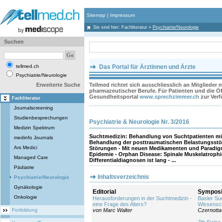
Sitemap
|
Impressum
Sie sind hier:
Fachliteratur
»
Psychiatrie/Neurologie
Suchen
tellmed.ch
Das Portal für Ärztinnen und Ärzte
Psychiatrie/Neurologie
Erweiterte Suche
Tellmed richtet sich ausschliesslich an Mitglieder
pharmazeutischer Berufe. Für Patienten und die Öff
Gesundheitsportal
www.sprechzimmer.ch
zur Ver
Fachliteratur
Journalscreening
Studienbesprechungen
Psychiatrie & Neurologie Nr. 3/2016
Medizin Spektrum
Suchtmedizin: Behandlung von Suchtpatienten mit 
medinfo Journals
Behandlung der posttraumatischen Belastungsst
Ars Medici
Störungen - Mit neuen Medikamenten und Paradigm
Epidemie - Orphan Disease: Spinale Muskelatrophie
Managed Care
Differentialdiagnosen ist lang - ...
Pädiatrie
Inhaltsverzeichnis
Psychiatrie/Neurologie
Gynäkologie
Editorial
Symposi
Onkologie
Herausforderungen in der Suchtmedizin -
Basler Su
eine Frage des Alters?
Wissensch
Fortbildung
von Marc Walter
Czernotta