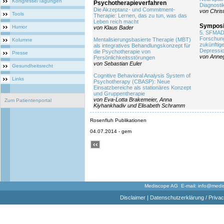
Kongresse/Tagungen
Psychotherapieverfahren
Diagnosti
Die Akzeptanz- und Commitment-
von Chris
Tools
Therapie: Lernen, das zu tun, was das
Leben reich macht
Symposi
Humor
von Klaus Bader
5. SFMAD:
Forschung
Mentalisierungsbasierte Therapie (MBT)
Kolumne
zukünftig
als integratives Behandlungskonzept für
Depressio
die Psychotherapie von
Presse
von Anneg
Persönlichkeitsstörungen
von Sebastian Euler
Gesundheitsrecht
Cognitive Behavioral Analysis System of
Links
Psychotherapy (CBASP): Neue
Einsatzbereiche als stationäres Konzept
und Gruppentherapie
von Eva-Lotta Brakemeier, Anna
Zum Patientenportal
Kiyhankhadiv und Elisabeth Schramm
Rosenfluh Publikationen
04.07.2014 - gem
Mediscope AG E-mail:
info@medi
Disclaimer
|
Datenschutzerklärung / Privac