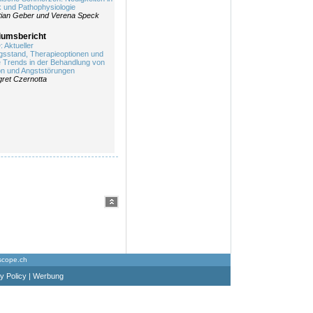
k und Pathophysiologie
tian Geber und Verena Speck
umsbericht
 Aktueller
sstand, Therapieoptionen und
e Trends in der Behandlung von
n und Angststörungen
ret Czernotta
scope.ch
y Policy
|
Werbung