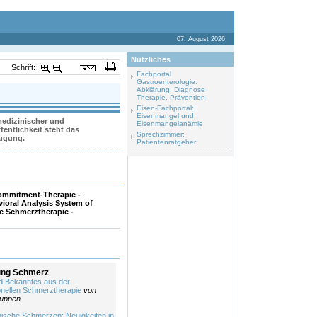
07. August 2026
Nützliches
Schrift:
Fachportal
Gastroenterologie:
Abklärung, Diagnose
Therapie, Prävention
Eisen-Fachportal:
Eisenmangel und
 medizinischer und
Eisenmangelanämie
entlichkeit steht das
Sprechzimmer:
fügung.
Patientenratgeber
ommitment-Therapie -
vioral Analysis System of
e Schmerztherapie -
dung Schmerz
d Bekanntes aus der
ionellen Schmerztherapie
von
Ruppen
ische Schmerzen: Neuigkeiten in