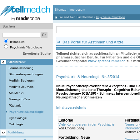
Sitemap
|
Impressum
Sie sind hier:
Fachliteratur
»
Psychiatrie/Neurologie
Suchen
tellmed.ch
Das Portal für Ärztinnen und Ärzte
Psychiatrie/Neurologie
Erweiterte Suche
Tellmed richtet sich ausschliesslich an Mitglieder
pharmazeutischer Berufe. Für Patienten und die Öff
Gesundheitsportal
www.sprechzimmer.ch
zur Ver
Fachliteratur
Journalscreening
Studienbesprechungen
Psychiatrie & Neurologie Nr. 3/2014
Medizin Spektrum
Neue Psychotherapieverfahren: Akzeptanz- und C
medinfo Journals
Mentalisierungsbasierte Therapie - Cognitive Beha
Ars Medici
Psychotherapy (CBASP) - Schmerz: Interventionell
Neuropathische Schmerzen
Managed Care
Pädiatrie
Inhaltsverzeichnis
Psychiatrie/Neurologie
Gynäkologie
Editorial
Fortbil
Onkologie
Viele Kontroversen in der Psychiatrie
Neues un
von Undine Lang
intervent
Wilhelm 
Fortbildung
Fortbildung: Neue
Neuropath