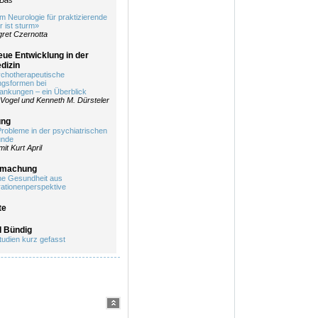
 Bas
 Neurologie für praktizierende
r ist sturm»
ret Czernotta
eue Entwicklung in der
dizin
sychotherapeutische
gsformen bei
ankungen – ein Überblick
Vogel und Kenneth M. Dürsteler
ung
Probleme in der psychiatrischen
unde
mit Kurt April
tmachung
he Gesundheit aus
ationenperspektive
te
d Bündig
tudien kurz gefasst