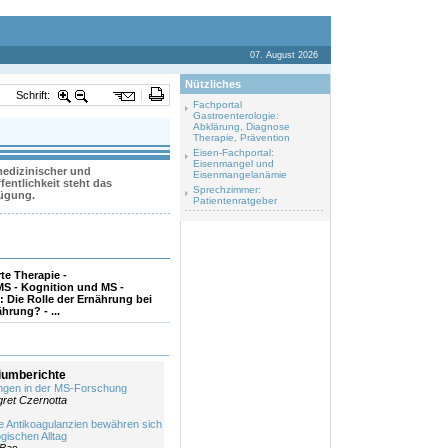
07. August 2026
Nützliches
Schrift:
Fachportal
Gastroenterologie:
Abklärung, Diagnose
Therapie, Prävention
Eisen-Fachportal:
Eisenmangel und
 medizinischer und
Eisenmangelanämie
entlichkeit steht das
Sprechzimmer:
fügung.
Patientenratgeber
rte Therapie -
S - Kognition und MS -
 Die Rolle der Ernährung bei
rung? - ...
umberichte
ngen in der MS-Forschung
ret Czernotta
e Antikoagulanzien bewähren sich
gischen Alltag