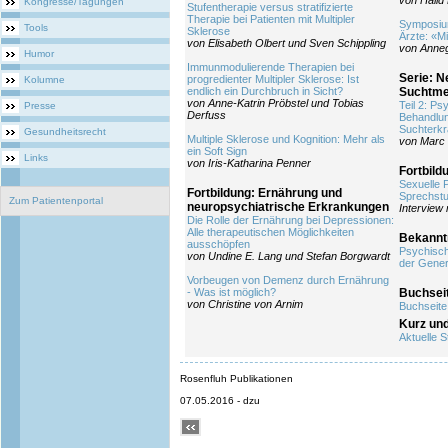
von Halid
Kongresse/Tagungen
Stufentherapie versus stratifizierte
Therapie bei Patienten mit Multipler
Symposium
Tools
Sklerose
Ärzte: «Mi
von Elisabeth Olbert und Sven Schippling
von Anneg
Humor
Immunmodulierende Therapien bei
Serie: N
progredienter Multipler Sklerose: Ist
Kolumne
endlich ein Durchbruch in Sicht?
Suchtme
von Anne-Katrin Pröbstel und Tobias
Teil 2: P
Presse
Derfuss
Behandlun
Suchterkr
Gesundheitsrecht
Multiple Sklerose und Kognition: Mehr als
von Marc 
ein Soft Sign
Links
von Iris-Katharina Penner
Fortbild
Sexuelle 
Fortbildung: Ernährung und
Sprechst
Zum Patientenportal
neuropsychiatrische Erkrankungen
Interview 
Die Rolle der Ernährung bei Depressionen:
Alle therapeutischen Möglichkeiten
Bekann
ausschöpfen
Psychisc
von Undine E. Lang und Stefan Borgwardt
der Gener
Vorbeugen von Demenz durch Ernährung
- Was ist möglich?
Buchsei
von Christine von Arnim
Buchseite
Kurz un
Aktuelle S
Rosenfluh Publikationen
07.05.2016 - dzu