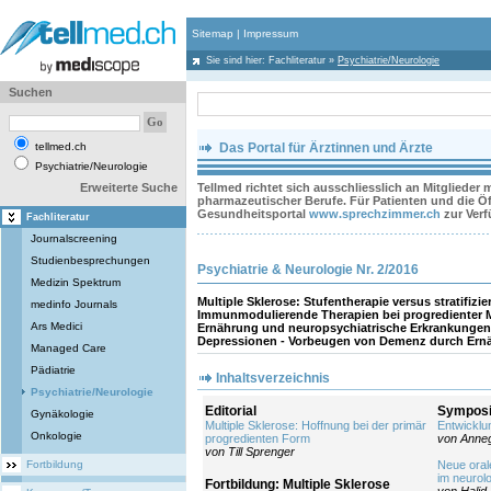
Sitemap
|
Impressum
Sie sind hier:
Fachliteratur
»
Psychiatrie/Neurologie
Suchen
tellmed.ch
Das Portal für Ärztinnen und Ärzte
Psychiatrie/Neurologie
Erweiterte Suche
Tellmed richtet sich ausschliesslich an Mitglieder
pharmazeutischer Berufe. Für Patienten und die Öff
Gesundheitsportal
www.sprechzimmer.ch
zur Ver
Fachliteratur
Journalscreening
Studienbesprechungen
Psychiatrie & Neurologie Nr. 2/2016
Medizin Spektrum
Multiple Sklerose: Stufentherapie versus stratifizie
medinfo Journals
Immunmodulierende Therapien bei progredienter M
Ars Medici
Ernährung und neuropsychiatrische Erkrankungen:
Depressionen - Vorbeugen von Demenz durch Ernäh
Managed Care
Pädiatrie
Inhaltsverzeichnis
Psychiatrie/Neurologie
Editorial
Symposi
Gynäkologie
Multiple Sklerose: Hoffnung bei der primär
Entwicklu
Onkologie
progredienten Form
von Anneg
von Till Sprenger
Fortbildung
Neue oral
im neurolo
Fortbildung: Multiple Sklerose