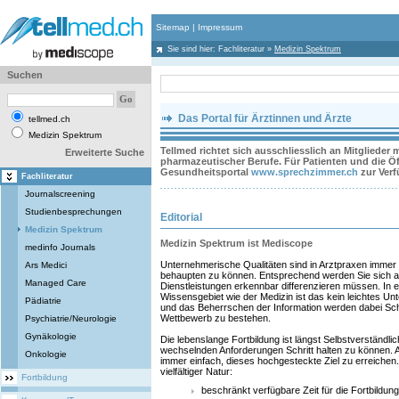
Sitemap
|
Impressum
Sie sind hier:
Fachliteratur
»
Medizin Spektrum
Suchen
Das Portal für Ärztinnen und Ärzte
tellmed.ch
Medizin Spektrum
Tellmed richtet sich ausschliesslich an Mitglieder
Erweiterte Suche
pharmazeutischer Berufe. Für Patienten und die Öff
Gesundheitsportal
www.sprechzimmer.ch
zur Ver
Fachliteratur
Journalscreening
Studienbesprechungen
Editorial
Medizin Spektrum
Medizin Spektrum ist Mediscope
medinfo Journals
Unternehmerische Qualitäten sind in Arztpraxen immer 
Ars Medici
behaupten zu können. Entsprechend werden Sie sich auc
Managed Care
Dienstleistungen erkennbar differenzieren müssen. In
Wissensgebiet wie der Medizin ist das kein leichtes 
Pädiatrie
und das Beherrschen der Information werden dabei Schl
Wettbewerb zu bestehen.
Psychiatrie/Neurologie
Gynäkologie
Die lebenslange Fortbildung ist längst Selbstverständli
wechselnden Anforderungen Schritt halten zu können. All
Onkologie
immer einfach, dieses hochgesteckte Ziel zu erreichen.
vielfältiger Natur:
Fortbildung
beschränkt verfügbare Zeit für die Fortbildung