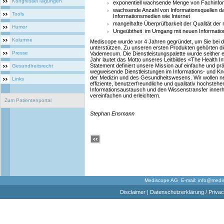
Kongresse/Tagungen
exponentiell wachsende Menge von Fachinfo
wachsende Anzahl von Informationsquellen d
Tools
Informationsmedien wie Internet
mangelhafte Überprüfbarkeit der Qualität der
Humor
Ungeübtheit im Umgang mit neuen Informatio
Kolumne
Mediscope wurde vor 4 Jahren gegründet, um Sie bei d
unterstützen. Zu unseren ersten Produkten gehörten die
Presse
Vademecum. Die Dienstleistungspalette wurde seither er
Jahr lautet das Motto unseres Leitbildes «The Health 
Statement definiert unsere Mission auf einfache und pr
Gesundheitsrecht
wegweisende Dienstleistungen im Informations- und 
der Medizin und des Gesundheitswesens. Wir wollen n
Links
effiziente, benutzerfreundliche und qualitativ hochsteh
Informationsaustausch und den Wissenstransfer inne
vereinfachen und erleichtern.
Zum Patientenportal
Stephan Ensmann
Mediscope AG E-mail:
info@medi
Disclaimer
|
Datenschutzerklärung / Privac