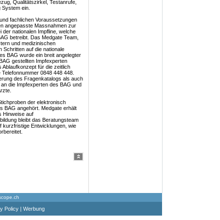
ug, Qualitätszirkel, Testanrufe,
g System ein.
en und fachlichen Voraussetzungen
den angepasste Massnahmen zur
 der nationalen Impfline, welche
BAG betreibt. Das Medgate Team,
tern und medizinischen
 Schritten auf die nationale
es BAG wurde ein breit angelegter
 BAG gestellten Impfexperten
Ablaufkonzept für die zeitlich
le Telefonnummer 0848 448 448.
terung des Fragenkatalogs als auch
n an die Impfexperten des BAG und
rzte.
ichproben der elektronisch
s BAG angehört. Medgate erhält
s Hinweise auf
bildung bleibt das Beratungsteam
 kurzfristige Entwicklungen, wie
rbereitet.
scope.ch
y Policy
|
Werbung