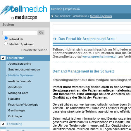
Sitemap
|
Impressum
Sie sind hier:
Fachliteratur
»
Medizin Spektrum
Suchen
Das Portal für Ärztinnen und Ärzte
tellmed.ch
Medizin Spektrum
Tellmed richtet sich ausschliesslich an Mitglieder
Erweiterte Suche
pharmazeutischer Berufe. Für Patienten und die Öff
Gesundheitsportal
www.sprechzimmer.ch
zur Ver
Fachliteratur
Journalscreening
Studienbesprechungen
Demand Management in der Schweiz
Medizin Spektrum
Erfahrungsbericht aus dem Medgate Beratungszen
medinfo Journals
Immer mehr Verbreitung finden auch in der Schwei
Ars Medici
Beratungszentren, die Patientenanliegen telefon
Managed Care
Uhr bearbeiten. Eine Umfrage bei den Anrufern bei 
Qualität aus der Sicht der Patienten.
Pädiatrie
Derzeit gibt es nur wenige methodisch hochwertigen St
Psychiatrie/Neurologie
Telefon. Die randomisierte Studie von Lattimer1 zeigt be
Gynäkologie
dass eine strukturierte Telefontriage sicher und effektiv 
Onkologie
Beim medizinischen Informations- und Beratungszentrum
geschultes Ärzteteam für Ratsuchende im Einsatz und 
Fortbildung
die Uhr per Telefon oder Internet auf. Zur Qualitätsbeurt
identifizierbaren Patienten innert 60 Tagen nach ihrem 