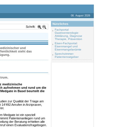
08. August 2026
Nützliches
Schrift:
Fachportal
Gastroenterologie:
Abklärung, Diagnose
Therapie, Prävention
Eisen-Fachportal:
Eisenmangel und
 medizinischer und
Eisenmangelanämie
entlichkeit steht das
Sprechzimmer:
fügung.
Patientenratgeber
trum.
z medizinische
isch aufnehmen und rund um die
Medgate in Basel beurteilt die
udien zur Qualität der Triage am
i 14’492 Anrufen in Arztpraxen,
ist.
 Medgate ist ein speziell
nimmt Patientenanliegen rund um
eilung der Beratung erhielten alle
Anruf einen Evaluationsfragebogen.