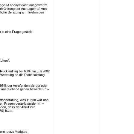
ege-M anonymisiert ausgewertet
schränkung der Aussagekraft von
ztliche Beratung am Telefon den
je eine Frage gestellt:
Zukunft
ücklauf lag bei 60%. Im Juli 2002
rwartung an die Dienstleistung
96% der Anrufenden als gut oder
r ausreichend genau bewertet (n =
efonberatung, was zu tun war und
en Fragen gestellt wurden (n =
den, dass der Anruf ihre
70) hatte.
hern, setzt Medgate