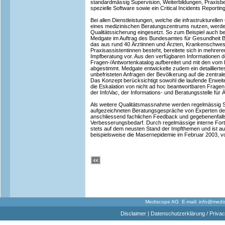
standardmässig Supervision, Weiterbildungen, Praxisbez
spezielle Software sowie ein Critical Incidents Reportin
Bei allen Dienstleistungen, welche die infrastrukturell
eines medizinischen Beratungszentrums nutzen, wer
Qualitätssicherung eingesetzt. So zum Beispiel auch bei
Medgate im Auftrag des Bundesamtes für Gesundheit 
das aus rund 40 Ärztinnen und Ärzten, Krankenschwes
Praxisassistentinnen besteht, bereitete sich in mehreren
Impfberatung vor. Aus den verfügbaren Informationen d
Fragen-/Antwortenkatalog aufbereitet und mit den vom
abgestimmt. Medgate entwickelte zudem ein detailliertes 
unbefristeten Anfragen der Bevölkerung auf die zentra
Das Konzept berücksichtigt sowohl die laufende Erwei
die Eskalation von nicht ad hoc beantwortbaren Frage
der InfoVac, der Informations- und Beratungsstelle für Ä
Als weitere Qualitätsmassnahme werden regelmässig St
aufgezeichneten Beratungsgespräche von Experten de
anschliessend fachlichen Feedback und gegebenenfall
Verbesserungsbedarf. Durch regelmässige interne Fort
stets auf dem neusten Stand der Impfthemen und ist auf
beispielsweise die Masernepidemie im Februar 2003, vo
Mediscope AG E-mail:
info@medi
Disclaimer
|
Datenschutzerklärung / Privac