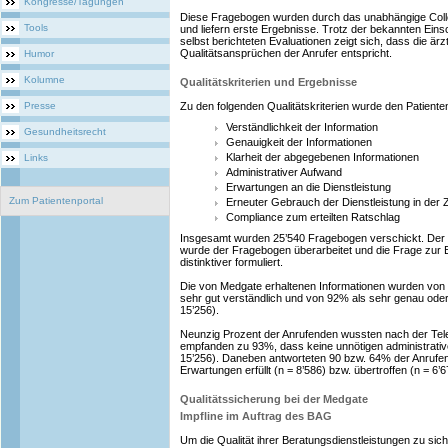
Kongresse/Tagungen
Diese Fragebogen wurden durch das unabhängige Coll
Tools
und liefern erste Ergebnisse. Trotz der bekannten Ein
selbst berichteten Evaluationen zeigt sich, dass die är
Qualitätsansprüchen der Anrufer entspricht.
Humor
Kolumne
Qualitätskriterien und Ergebnisse
Presse
Zu den folgenden Qualitätskriterien wurde den Patienten 
Verständlichkeit der Information
Gesundheitsrecht
Genauigkeit der Informationen
Klarheit der abgegebenen Informationen
Links
Administrativer Aufwand
Erwartungen an die Dienstleistung
Zum Patientenportal
Erneuter Gebrauch der Dienstleistung in der 
Compliance zum erteilten Ratschlag
Insgesamt wurden 25’540 Fragebogen verschickt. Der R
wurde der Fragebogen überarbeitet und die Frage zur E
distinktiver formuliert.
Die von Medgate erhaltenen Informationen wurden von 
sehr gut verständlich und von 92% als sehr genau ode
15’256).
Neunzig Prozent der Anrufenden wussten nach der Tel
empfanden zu 93%, dass keine unnötigen administrativ
15’256). Daneben antworteten 90 bzw. 64% der Anrufen
Erwartungen erfüllt (n = 8’586) bzw. übertroffen (n = 6’6
Qualitätssicherung bei der Medgate
Impfline im Auftrag des BAG
Um die Qualität ihrer Beratungsdienstleistungen zu sic