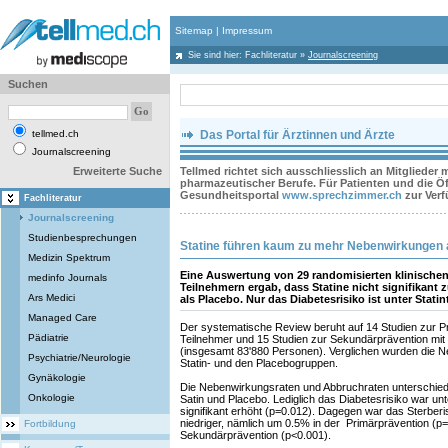
Sitemap
|
Impressum
Sie sind hier:
Fachliteratur
»
Journalscreening
Suchen
tellmed.ch
Das Portal für Ärztinnen und Ärzte
Journalscreening
Erweiterte Suche
Tellmed richtet sich ausschliesslich an Mitglieder
pharmazeutischer Berufe. Für Patienten und die Öff
Gesundheitsportal
www.sprechzimmer.ch
zur Ver
Fachliteratur
Journalscreening
Studienbesprechungen
Statine führen kaum zu mehr Nebenwirkungen 
Medizin Spektrum
Eine Auswertung von 29 randomisierten klinischen
medinfo Journals
Teilnehmern ergab, dass Statine nicht signifikan
Ars Medici
als Placebo. Nur das Diabetesrisiko ist unter Statin
Managed Care
Der systematische Review beruht auf 14 Studien zur Pr
Pädiatrie
Teilnehmer und 15 Studien zur Sekundärprävention mit
(insgesamt 83'880 Personen). Verglichen wurden die 
Psychiatrie/Neurologie
Statin- und den Placebogruppen.
Gynäkologie
Die Nebenwirkungsraten und Abbruchraten unterschiede
Onkologie
Satin und Placebo. Lediglich das Diabetesrisiko war un
signifikant erhöht (p=0.012). Dagegen war das Sterberisi
niedriger, nämlich um 0.5% in der Primärprävention (p
Fortbildung
Sekundärprävention (p<0.001).