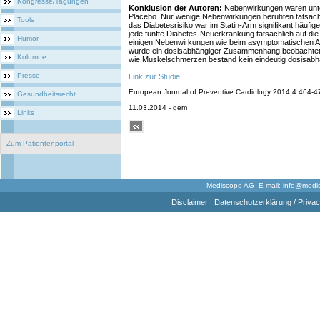
Kongresse/Tagungen
Konklusion der Autoren:
Nebenwirkungen waren unter 
Placebo. Nur wenige Nebenwirkungen beruhten tatsächli
Tools
das Diabetesrisiko war im Statin-Arm signifikant häufig
jede fünfte Diabetes-Neuerkrankung tatsächlich auf die
Humor
einigen Nebenwirkungen wie beim asymptomatischen A
wurde ein dosisabhängiger Zusammenhang beobachtet
Kolumne
wie Muskelschmerzen bestand kein eindeutig dosisa
Presse
Link zur Studie
European Journal of Preventive Cardiology 2014;4:464-474
Gesundheitsrecht
11.03.2014 - gem
Links
Zum Patientenportal
Mediscope AG E-mail:
info@medi
Disclaimer
|
Datenschutzerklärung / Privac