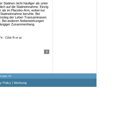
Statinen nicht häufiger als unter
ch auf die Statineinnahme. Einzig
er als im Placebo-Arm, wobei nur
 Statineinnahme beruhte. Bei
nstieg der Leber-Transaminasen
. Bei anderen Nebenwirkungen
bhängiger Zusammenhang.
 - Côté R et al.
scope.ch
y Policy
|
Werbung