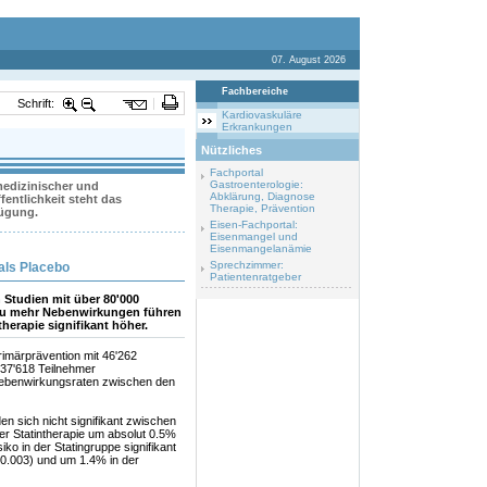
07. August 2026
Fachbereiche
Schrift:
Kardiovaskuläre
Erkrankungen
Nützliches
Fachportal
Gastroenterologie:
 medizinischer und
Abklärung, Diagnose
entlichkeit steht das
Therapie, Prävention
fügung.
Eisen-Fachportal:
Eisenmangel und
Eisenmangelanämie
Sprechzimmer:
als Placebo
Patientenratgeber
 Studien mit über 80'000
t zu mehr Nebenwirkungen führen
therapie signifikant höher.
imärprävention mit 46'262
 37'618 Teilnehmer
Nebenwirkungsraten zwischen den
n sich nicht signifikant zwischen
ter Statintherapie um absolut 0.5%
ko in der Statingruppe signifikant
=0.003) und um 1.4% in der