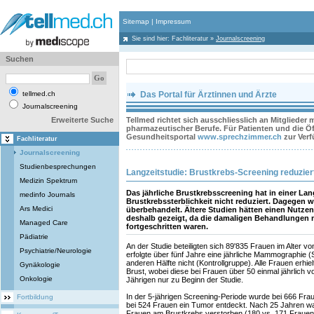
Sitemap
|
Impressum
Sie sind hier:
Fachliteratur
»
Journalscreening
Suchen
tellmed.ch
Das Portal für Ärztinnen und Ärzte
Journalscreening
Erweiterte Suche
Tellmed richtet sich ausschliesslich an Mitglieder
pharmazeutischer Berufe. Für Patienten und die Öff
Gesundheitsportal
www.sprechzimmer.ch
zur Ver
Fachliteratur
Journalscreening
Studienbesprechungen
Langzeitstudie: Brustkrebs-Screening reduziert
Medizin Spektrum
Das jährliche Brustkrebsscreening hat in einer Lan
medinfo Journals
Brustkrebssterblichkeit nicht reduziert. Dagegen 
Ars Medici
überbehandelt. Ältere Studien hätten einen Nutz
deshalb gezeigt, da die damaligen Behandlungen 
Managed Care
fortgeschritten waren.
Pädiatrie
An der Studie beteiligten sich 89'835 Frauen im Alter vo
Psychiatrie/Neurologie
erfolgte über fünf Jahre eine jährliche Mammographie (
anderen Hälfte nicht (Kontrollgruppe). Alle Frauen erhi
Gynäkologie
Brust, wobei diese bei Frauen über 50 einmal jährlich 
Onkologie
Jährigen nur zu Beginn der Studie.
In der 5-jährigen Screening-Periode wurde bei 666 Frau
Fortbildung
bei 524 Frauen ein Tumor entdeckt. Nach 25 Jahren war
Frauen am Brustkrebs verstorben (180 vs. 171 Frauen