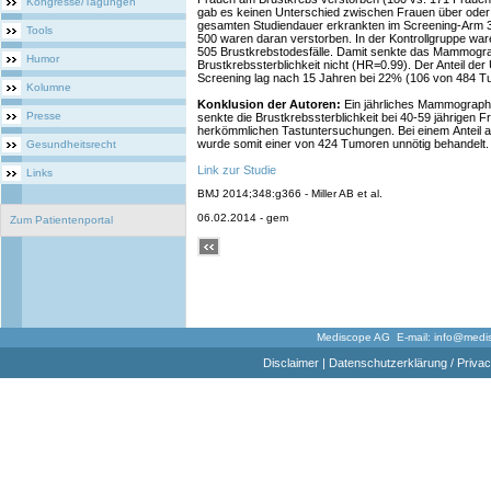
Kongresse/Tagungen
gab es keinen Unterschied zwischen Frauen über oder
gesamten Studiendauer erkrankten im Screening-Arm 
Tools
500 waren daran verstorben. In der Kontrollgruppe wa
505 Brustkrebstodesfälle. Damit senkte das Mammogra
Humor
Brustkrebssterblichkeit nicht (HR=0.99). Der Anteil de
Screening lag nach 15 Jahren bei 22% (106 von 484 T
Kolumne
Konklusion der Autoren:
Ein jährliches Mammographi
Presse
senkte die Brustkrebssterblichkeit bei 40-59 jährigen F
herkömmlichen Tastuntersuchungen. Bei einem Anteil
wurde somit einer von 424 Tumoren unnötig behandelt.
Gesundheitsrecht
Link zur Studie
Links
BMJ 2014;348:g366 - Miller AB et al.
06.02.2014 - gem
Zum Patientenportal
Mediscope AG E-mail:
info@medi
Disclaimer
|
Datenschutzerklärung / Privac