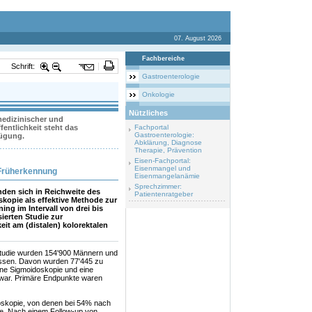
07. August 2026
Fachbereiche
Schrift:
Gastroenterologie
Onkologie
Nützliches
 medizinischer und
entlichkeit steht das
Fachportal
Gastroenterologie:
fügung.
Abklärung, Diagnose
Therapie, Prävention
Eisen-Fachportal:
Eisenmangel und
 Früherkennung
Eisenmangelanämie
Sprechzimmer:
inden sich in Reichweite des
Patientenratgeber
kopie als effektive Methode zur
ng im Intervall von drei bis
ierten Studie zur
it am (distalen) kolorektalen
sstudie wurden 154'900 Männern und
ossen. Davon wurden 77'445 zu
eine Sigmoidoskopie und eine
 war. Primäre Endpunkte waren
oskopie, von denen bei 54% nach
gte. Nach einem Follow-up von