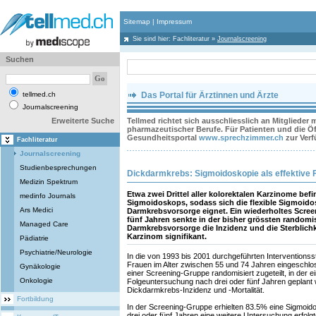
Sitemap
|
Impressum
Sie sind hier:
Fachliteratur
»
Journalscreening
Suchen
tellmed.ch
Das Portal für Ärztinnen und Ärzte
Journalscreening
Erweiterte Suche
Tellmed richtet sich ausschliesslich an Mitglieder
pharmazeutischer Berufe. Für Patienten und die Öff
Gesundheitsportal
www.sprechzimmer.ch
zur Ver
Fachliteratur
Journalscreening
Studienbesprechungen
Dickdarmkrebs: Sigmoidoskopie als effektive
Medizin Spektrum
Etwa zwei Drittel aller kolorektalen Karzinome bef
medinfo Journals
Sigmoidoskops, sodass sich die flexible Sigmoidos
Ars Medici
Darmkrebsvorsorge eignet. Ein wiederholtes Screeni
fünf Jahren senkte in der bisher grössten randomis
Managed Care
Darmkrebsvorsorge die Inzidenz und die Sterblichke
Karzinom signifikant.
Pädiatrie
Psychiatrie/Neurologie
In die von 1993 bis 2001 durchgeführten Intervention
Frauen im Alter zwischen 55 und 74 Jahren eingeschl
Gynäkologie
einer Screening-Gruppe randomisiert zugeteilt, in der 
Onkologie
Folgeuntersuchung nach drei oder fünf Jahren geplant
Dickdarmkrebs-Inzidenz und -Mortalität.
Fortbildung
In der Screening-Gruppe erhielten 83.5% eine Sigmoid
drei oder fünf Jahren eine weitere Untersuchung erfol