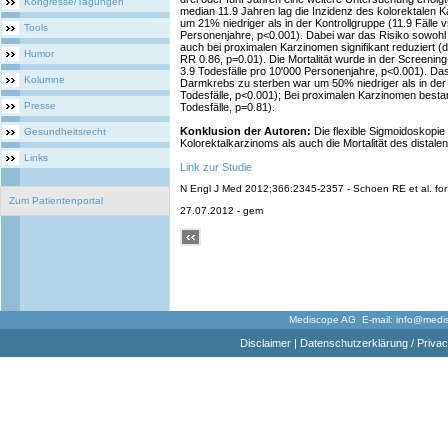
Kongresse/Tagungen
median 11.9 Jahren lag die Inzidenz des kolorektalen 
um 21% niedriger als in der Kontrollgruppe (11.9 Fälle v
Tools
Personenjahre, p<0.001). Dabei war das Risiko sowohl 
auch bei proximalen Karzinomen signifikant reduziert (d
Humor
RR 0.86, p=0.01). Die Mortalität wurde in der Screeni
3.9 Todesfälle pro 10'000 Personenjahre, p<0.001). Das
Kolumne
Darmkrebs zu sterben war um 50% niedriger als in der 
Todesfälle, p<0.001); Bei proximalen Karzinomen besta
Presse
Todesfälle, p=0.81).
Konklusion der Autoren:
Die flexible Sigmoidoskopie
Gesundheitsrecht
Kolorektalkarzinoms als auch die Mortalität des distale
Links
Link zur Studie
N Engl J Med 2012;366:2345-2357 - Schoen RE et al. fo
Zum Patientenportal
27.07.2012 - gem
Mediscope AG E-mail:
info@medi
Disclaimer
|
Datenschutzerklärung / Privac