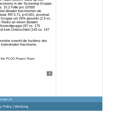
Karzinoms in der Screening-Gruppe
s. 15.2 Fälle pro 10'000
bei distalen Karzinomen als
istal: RR 0.71, p<0.001; proximal:
ng-Gruppe um 26% gesenkt (2.9 vs.
 Risiko an einem distalen
Kontrollgruppe (87 vs. 175
nd kein Unterschied (143 vs. 147
 senkte sowohl die Inzidenz des
n kolorektalen Karzinoms.
r the PLCO Project Team
scope.ch
y Policy
|
Werbung