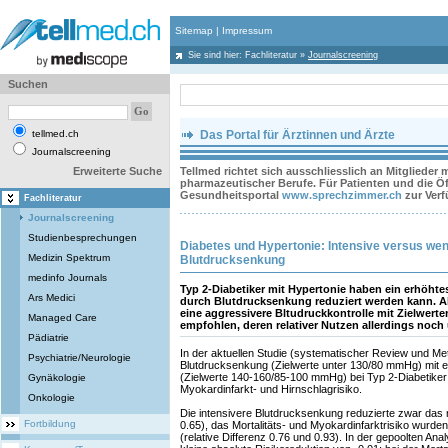
Sitemap
|
Impressum
Sie sind hier:
Fachliteratur
»
Journalscreening
Suchen
tellmed.ch
Das Portal für Ärztinnen und Ärzte
Journalscreening
Erweiterte Suche
Tellmed richtet sich ausschliesslich an Mitglieder
pharmazeutischer Berufe. Für Patienten und die Öff
Gesundheitsportal
www.sprechzimmer.ch
zur Ver
Fachliteratur
Journalscreening
Studienbesprechungen
Diabetes und Hypertonie: Intensive versus wen
Medizin Spektrum
Blutdrucksenkung
medinfo Journals
Typ 2-Diabetiker mit Hypertonie haben ein erhöhte
Ars Medici
durch Blutdrucksenkung reduziert werden kann. Akt
eine aggressivere Bltudruckkontrolle mit Zielwert
Managed Care
empfohlen, deren relativer Nutzen allerdings noch u
Pädiatrie
In der aktuellen Studie (systematischer Review und Me
Psychiatrie/Neurologie
Blutdrucksenkung (Zielwerte unter 130/80 mmHg) mit e
(Zielwerte 140-160/85-100 mmHg) bei Typ 2-Diabetiker ve
Gynäkologie
Myokardinfarkt- und Hirnschlagrisiko.
Onkologie
Die intensivere Blutdrucksenkung reduzierte zwar das r
Fortbildung
0.65), das Mortalitäts- und Myokardinfarktrisiko wurden
(relative Differenz 0.76 und 0.93). In der gepoolten Ana