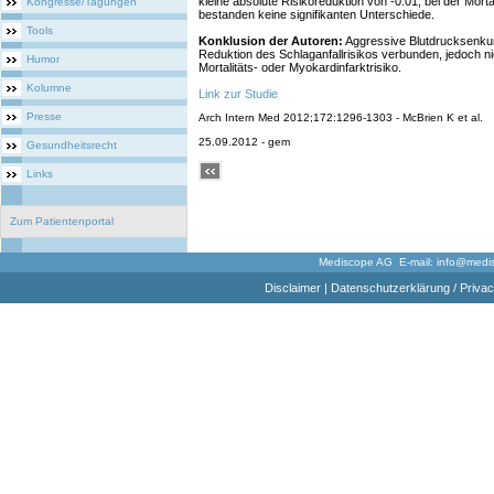
kleine absolute Risikoreduktion von -0.01; bei der Morta
Kongresse/Tagungen
bestanden keine signifikanten Unterschiede.
Tools
Konklusion der Autoren:
Aggressive Blutdrucksenkun
Reduktion des Schlaganfallrisikos verbunden, jedoch ni
Humor
Mortalitäts- oder Myokardinfarktrisiko.
Kolumne
Link zur Studie
Presse
Arch Intern Med 2012;172:1296-1303 - McBrien K et al.
25.09.2012 - gem
Gesundheitsrecht
Links
Zum Patientenportal
Mediscope AG E-mail:
info@medi
Disclaimer
|
Datenschutzerklärung / Privac