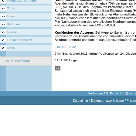
Kongresse/Tagungen
Abendeinnahme signifikant um etwa 70% geringer als 
0.31, p<0.001). Bei den Endpunkten kardiovaskulärer T
Tools
Schlaganfall zeigte sich eine ähnliche Risikosenkung (H
mehr Patienten war der Blutdruck unter Abendmedikatio
Humor
p=0.003), wobei vor allem auch die nächtlichen Blutdruc
Pro Nachtabsenkung des systolischen Blutdruckwerte
Kolumne
kardiovaskuläre Risiko um 14% (p<0.001).
Presse
Konklusion der Autoren:
Bei Hypertonikern mit chro
verbesserte die Abendeinnahme von zumindest einem 
Blutdruckkontrolle und senkte das kardiovaskuläre Risi
Gesundheitsrecht
Link zur Studie
Links
J Am Soc Nephrol 2011; online Publikation am 24. Oktober
09.11.2011 - gem
Zum Patientenportal
Mediscope AG E-mail:
info@medi
Disclaimer
|
Datenschutzerklärung / Privac