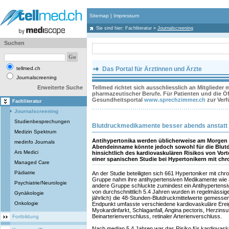
Sitemap
|
Impressum
Sie sind hier:
Fachliteratur
»
Journalscreening
Suchen
tellmed.ch
Das Portal für Ärztinnen und Ärzte
Journalscreening
Erweiterte Suche
Tellmed richtet sich ausschliesslich an Mitglieder
pharmazeutischer Berufe. Für Patienten und die Öff
Gesundheitsportal
www.sprechzimmer.ch
zur Ver
Fachliteratur
Journalscreening
Studienbesprechungen
Blutdruckmedikamente besser abends anstatt
Medizin Spektrum
Antihypertonika werden üblicherweise am Morgen
medinfo Journals
Abendeinname könnte jedoch sowohl für die Blut
Ars Medici
hinsichtlich des kardiovaskulären Risikos von Vort
einer spanischen Studie bei Hypertonikern mit chr
Managed Care
Pädiatrie
An der Studie beteiligten sich 661 Hypertoniker mit ch
Gruppe nahm ihre antihypertensiven Medikamente wie a
Psychiatrie/Neurologie
andere Gruppe schluckte zumindest ein Antihypertens
von durchschnittlich 5.4 Jahren wurden in regelmässi
Gynäkologie
jährlich) die 48-Stunden-Blutdruckmittelwerte gemes
Onkologie
Endpunkt umfasste verschiedene kardiovaskuläre Ereig
Myokardinfarkt, Schlaganfall, Angina pectoris, Herzinsuf
Beinarterienverschluss, retinaler Arterienverschluss.
Fortbildung
Nach median 5.4 Jahren war das Risiko für kardiovasku