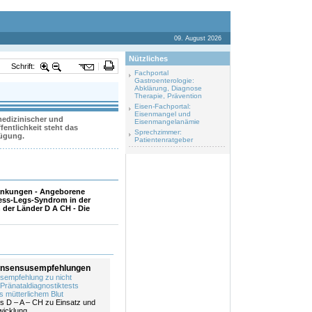
09. August 2026
Nützliches
Schrift:
Fachportal
Gastroenterologie:
Abklärung, Diagnose
Therapie, Prävention
Eisen-Fachportal:
Eisenmangel und
 medizinischer und
Eisenmangelanämie
entlichkeit steht das
Sprechzimmer:
fügung.
Patientenratgeber
ankungen - Angeborene
ess-Legs-Syndrom in der
der Länder D A CH - Die
nsensusempfehlungen
empfehlung zu nicht
 Pränataldiagnostiktests
s mütterlichem Blut
 D – A – CH zu Einsatz und
wicklung