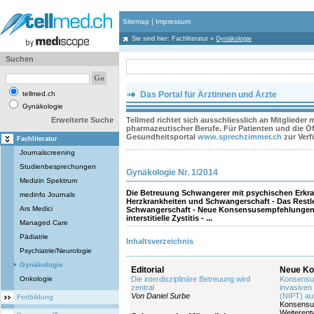
Sitemap
|
Impressum
Sie sind hier:
Fachliteratur
»
Gynäkologie
Suchen
tellmed.ch
Das Portal für Ärztinnen und Ärzte
Gynäkologie
Erweiterte Suche
Tellmed richtet sich ausschliesslich an Mitglieder
pharmazeutischer Berufe. Für Patienten und die Öff
Gesundheitsportal
www.sprechzimmer.ch
zur Ver
Fachliteratur
Journalscreening
Studienbesprechungen
Gynäkologie Nr. 1/2014
Medizin Spektrum
Die Betreuung Schwangerer mit psychischen Erkr
medinfo Journals
Herzkrankheiten und Schwangerschaft - Das Restl
Ars Medici
Schwangerschaft - Neue Konsensusempfehlungen 
interstitielle Zystitis - ...
Managed Care
Pädiatrie
Inhaltsverzeichnis
Psychiatrie/Neurologie
Gynäkologie
Editorial
Neue Ko
Onkologie
Die interdisziplinäre Betreuung wird
Konsensus
zentral
invasiven
Von Daniel Surbe
(NIPT) au
Fortbildung
Konsensus
Weiterent