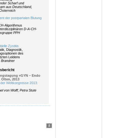
nder Scharf und
eam aus Deutschland,
Österreich
t der postpartalen Blutung
CH-Algorithmus
nterdisziplinären D-A-CH-
sgruppe PPH
tielle Zystitis
ik, Diagnostik,
gsoptionen des
tzten Leidens
 Brandner
sbericht
ungstagung «GYN – Endo
 Olten, 2013
s der Weltkongresse 2013:
el von Wolff, Petra Stute