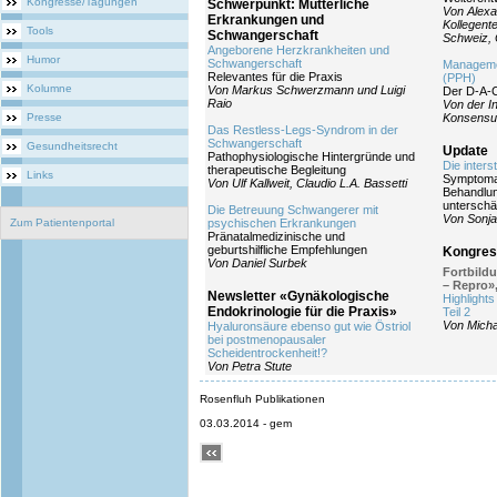
Kongresse/Tagungen
Schwerpunkt: Mütterliche
Von Alexa
Erkrankungen und
Kollegent
Tools
Schwangerschaft
Schweiz, 
Angeborene Herzkrankheiten und
Humor
Schwangerschaft
Managemen
Relevantes für die Praxis
(PPH)
Kolumne
Von Markus Schwerzmann und Luigi
Der D-A-
Raio
Von der I
Presse
Konsensu
Das Restless-Legs-Syndrom in der
Schwangerschaft
Gesundheitsrecht
Update
Pathophysiologische Hintergründe und
Die intersti
therapeutische Begleitung
Links
Symptomat
Von Ulf Kallweit, Claudio L.A. Bassetti
Behandlun
unterschä
Die Betreuung Schwangerer mit
Von Sonja
Zum Patientenportal
psychischen Erkrankungen
Pränatalmedizinische und
geburtshilfliche Empfehlungen
Kongres
Von Daniel Surbek
Fortbild
– Repro»,
Newsletter «Gynäkologische
Highlight
Endokrinologie für die Praxis»
Teil 2
Von Micha
Hyaluronsäure ebenso gut wie Östriol
bei postmenopausaler
Scheidentrockenheit!?
Von Petra Stute
Rosenfluh Publikationen
03.03.2014 - gem