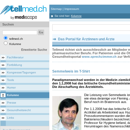
Sitemap
|
Impressum
Sie sind hier:
Kolumne
Suchen
tellmed.ch
Das Portal für Ärztinnen und Ärzte
Kolumne
Erweiterte Suche
Tellmed richtet sich ausschliesslich an Mitglieder
pharmazeutischer Berufe. Für Patienten und die Öff
Gesundheitsportal
www.sprechzimmer.ch
zur Ver
Fachliteratur
Fortbildung
Semmelweis im T-Shirt
Kongresse/Tagungen
Paradigmenwechsel werden in der Medizin ziemlich
Tools
den 1.1.2008 hat das britische Gesundheitsministe
Die Abschaffung des Ärztekittels.
Humor
Die Leistung von Semmelweis is
Kolumne
wie etwa derjenige von Fleming. A
Beruf noch im Bratenrock aus.
Presse
Per 1.1.2008 hat das britische 
Gesundheitsrecht
Arztkittel als Arbeitskleid aus H
Pressekommentaren wurden die K
Links
Bakterienschleudern bezeichnet.
Professor für Hygiene befand, d
Herumtragen des Namensschilde