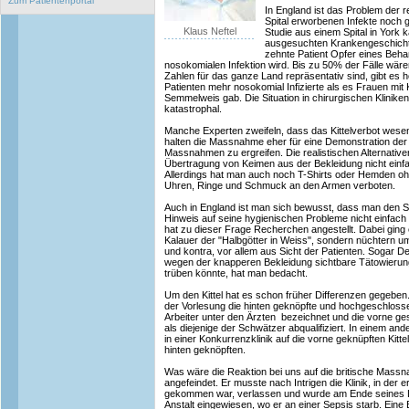
Zum Patientenportal
In England ist das Problem der r
Spital erworbenen Infekte noch g
Klaus Neftel
Studie aus einem Spital in York 
ausgesuchten Krankengeschicht
zehnte Patient Opfer eines Beha
nosokomialen Infektion wird. Bis zu 50% der Fälle wä
Zahlen für das ganze Land repräsentativ sind, gibt es h
Patienten mehr nosokomial Infizierte als es Frauen mit
Semmelweis gab. Die Situation in chirurgischen Klinik
katastrophal.
Manche Experten zweifeln, dass das Kittelverbot wesen
halten die Massnahme eher für eine Demonstration der 
Massnahmen zu ergreifen. Die realistischen Alternative
Übertragung von Keimen aus der Bekleidung nicht einfa
Allerdings hat man auch noch T-Shirts oder Hemden oh
Uhren, Ringe und Schmuck an den Armen verboten.
Auch in England ist man sich bewusst, dass man den Sy
Hinweis auf seine hygienischen Probleme nicht einfac
hat zu dieser Frage Recherchen angestellt. Dabei ging
Kalauer der "Halbgötter in Weiss", sondern nüchtern u
und kontra, vor allem aus Sicht der Patienten. Sogar Det
wegen der knapperen Bekleidung sichtbare Tätowierung
trüben könnte, hat man bedacht.
Um den Kittel hat es schon früher Differenzen gegeben
der Vorlesung die hinten geknöpfte und hochgeschlosse
Arbeiter unter den Ärzten bezeichnet und die vorne ge
als diejenige der Schwätzer abqualifiziert. In einem and
in einer Konkurrenzklinik auf die vorne geknüpften Kittel
hinten geknöpften.
Was wäre die Reaktion bei uns auf die britische Ma
angefeindet. Er musste nach Intrigen die Klinik, in der 
gekommen war, verlassen und wurde am Ende seines L
Anstalt eingewiesen, wo er an einer Sepsis starb. Eine 