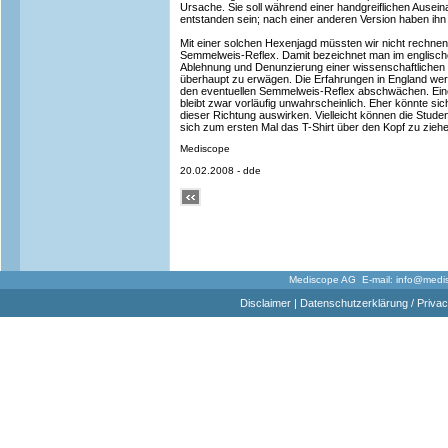
Ursache. Sie soll während einer handgreiflichen Ausein
entstanden sein; nach einer anderen Version haben ihn 
Mit einer solchen Hexenjagd müssten wir nicht rechne
Semmelweis-Reflex. Damit bezeichnet man im englische
Ablehnung und Denunzierung einer wissenschaftlichen 
überhaupt zu erwägen. Die Erfahrungen in England werd
den eventuellen Semmelweis-Reflex abschwächen. Eine
bleibt zwar vorläufig unwahrscheinlich. Eher könnte si
dieser Richtung auswirken. Vielleicht können die Stude
sich zum ersten Mal das T-Shirt über den Kopf zu zieh
Mediscope
20.02.2008 - dde
Mediscope AG E-mail:
info@medi
Disclaimer
|
Datenschutzerklärung / Privac