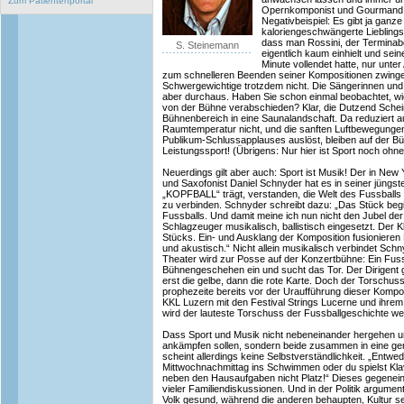
Zum Patientenportal
Opernkomponist und Gourmand 
Negativbeispiel: Es gibt ja gan
kaloriengeschwängerte Lieblings
dass man Rossini, der Terminab
S. Steinemann
eigentlich kaum einhielt und sein
Minute vollendet hatte, nur unt
zum schnelleren Beenden seiner Kompositionen zwing
Schwergewichtige trotzdem nicht. Die Sängerinnen und
aber durchaus. Haben Sie schon einmal beobachtet, wi
von der Bühne verabschieden? Klar, die Dutzend Sche
Bühnenbereich in eine Saunalandschaft. Da reduziert au
Raumtemperatur nicht, und die sanften Luftbewegunge
Publikum-Schlussapplauses auslöst, bleiben auf der Bü
Leistungssport! (Übrigens: Nur hier ist Sport noch ohne
Neuerdings gilt aber auch: Sport ist Musik! Der in Ne
und Saxofonist Daniel Schnyder hat es in seiner jüngste
„KOPFBALL“ trägt, verstanden, die Welt des Fussballs
zu verbinden. Schnyder schreibt dazu: „Das Stück beg
Fussballs. Und damit meine ich nun nicht den Jubel d
Schlagzeuger musikalisch, ballistisch eingesetzt. Der K
Stücks. Ein- und Ausklang der Komposition fusionieren
und akustisch.“ Nicht allein musikalisch verbindet Sch
Theater wird zur Posse auf der Konzertbühne: Ein Fussb
Bühnengeschehen ein und sucht das Tor. Der Dirigent grei
erst die gelbe, dann die rote Karte. Doch der Torschus
prophezeite bereits vor der Uraufführung dieser Komp
KKL Luzern mit den Festival Strings Lucerne und ihrem
wird der lauteste Torschuss der Fussballgeschichte we
Dass Sport und Musik nicht nebeneinander hergehen u
ankämpfen sollen, sondern beide zusammen in eine g
scheint allerdings keine Selbstverständlichkeit. „Entwe
Mittwochnachmittag ins Schwimmen oder du spielst Kla
neben den Hausaufgaben nicht Platz!“ Dieses gegenei
vieler Familiendiskussionen. Und in der Politik argumen
Volk gesund, während die anderen behaupten, Kultur sei