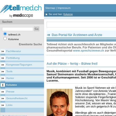
Sitemap
|
Impressum
Sie sind hier:
Kolumne
Suchen
tellmed.ch
Das Portal für Ärztinnen und Ärzte
Kolumne
Erweiterte Suche
Tellmed richtet sich ausschliesslich an Mitglieder
pharmazeutischer Berufe. Für Patienten und die Öff
Gesundheitsportal
www.sprechzimmer.ch
zur Ver
Fachliteratur
Fortbildung
Auf die Plätze – fertig – Bühne frei!
Kongresse/Tagungen
Musik, kombiniert mit Fussball gegen Bewegungs
Tools
Samuel Steinemann studierte Musikwissenschaft, 
und Kulturmanagement. Seit 2000 ist er Geschäftsfü
Humor
Lucerne.
Kolumne
Musik ist Sport! Nehmen wir ein 
Jahreszeiten“ von Antonio Vivaldi
Presse
nicht ohne diszipliniertes „Train
Solisten stupende Fingerfertigke
Gesundheitsrecht
Höchstleistung. Von Maxim Veng
unserer Zeit, wissen wir etwa, d
Links
betreibt, um sich geigerisch fit zu
Allerdings gibt es auch diejenige
anwachsen lassen und immer uns