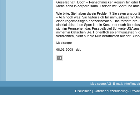
Gesellschaft. Doch – Feinschmecker Rossini hin oder h
Mens sana in corpore sano. Treiben wir Sport und musi
Wie bitte, Sie haben da ein Problem? Sie seien unsportl
– Ach noch was: Sie halten sich für unmusikalisch? Um
einen regelmässigen Konzertbesuch. Das fördert Ihre S
ein klein bisschen Sport ist ein Konzertbesuch überdies
sich im Fernsehen das Fussballspiel Schweiz-USA an
immerhin klatschen Sie. Hoffentlich so enthusiastisch, 
verbrennen, nicht nur die Musikerathleten auf der Bühn
Mediscope
08.01.2008 - dde
Mediscope AG E-mail:
info@medi
Disclaimer
|
Datenschutzerklärung / Privac